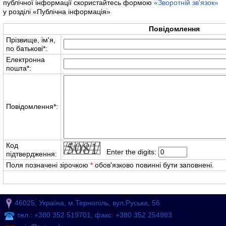
публічної інформації скористайтесь формою
«Зворотній зв'язок»
у розділі «Публічна інформація»
Повідомлення
Прізвище, ім'я,
по батькові
*
:
Електронна
пошта
*
:
Повідомлення
*
:
Код
Enter the digits:
підтвердження:
Поля позначені зірочкою
*
обов'язково повинні бути заповнені.
46025, Україна, м.Тернопіль, вул.Руська, 56
тел.: +380 352 519701, факс: +380 352 254983