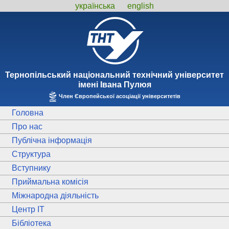
українська
english
Тернопiльський національний технiчний унiверситет
iменi Iвана Пулюя
Член Європейської асоціації університетів
Головна
Про нас
Публічна інформація
Структура
Вступнику
Приймальна комісія
Міжнародна діяльність
Центр ІТ
Бібліотека