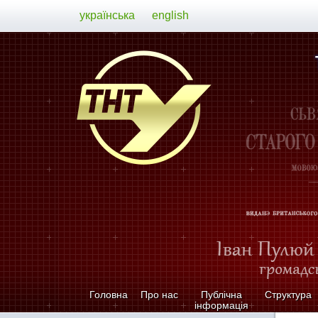
українська
english
Головна
Про нас
Публічна
Структура
інформація