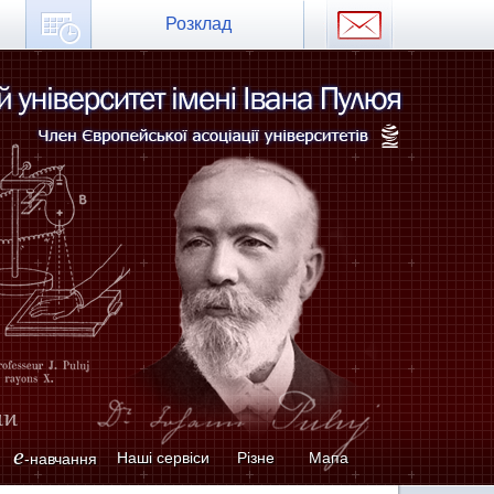
Розклад
e
Наші сервіси
Різне
Мапа
-навчання