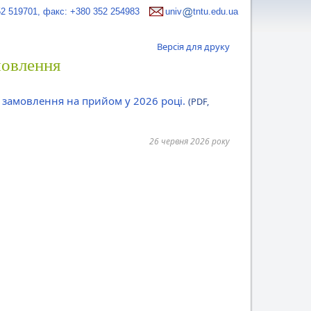
52 519701, факс: +380 352 254983
univ
tntu.edu.ua
Версія для друку
мовлення
 замовлення на прийом у 2026 році.
(PDF,
26 червня 2026 року