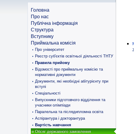
Головна
Про нас
Публічна інформація
Структура
Вступнику
Приймальна комісія
2
Про університет
Реєстр суб'єктів освітньої діяльності ТНТУ
Правила прийому
Відомості про приймальну комісію та
нормативні документи
Документи, які необхідні абітурієнту при
вступі
Спеціальності
Випускники підготовчого відділення та
учасники олімпіади
Паралельна та післядипломна освіта
Аспірантура і докторантура
Вартість навчання
Обсяг державного замовлення