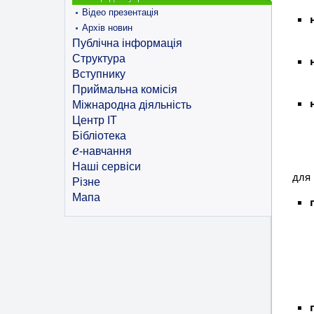
Відео презентація
Архів новин
Публічна інформація
Структура
Вступнику
Приймальна комісія
Міжнародна діяльність
Центр ІТ
Бібліотека
e
-навчання
Наші сервіси
для
Різне
Мапа