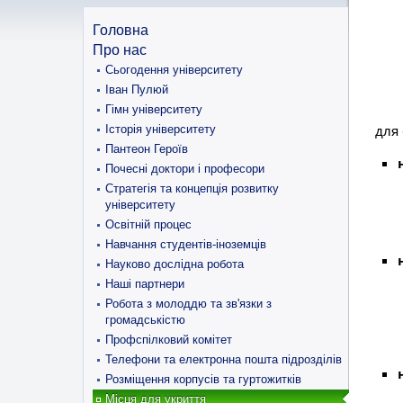
Головна
Про нас
Сьогодення університету
Іван Пулюй
Гімн університету
для 
Історія університету
Пантеон Героїв
Почесні доктори і професори
Стратегія та концепція розвитку
університету
Освітній процес
Навчання студентів-іноземців
Науково дослідна робота
Наші партнери
Робота з молоддю та зв'язки з
громадськістю
Профспілковий комітет
Телефони та електронна пошта підрозділів
Розміщення корпусів та гуртожитків
Місця для укриття