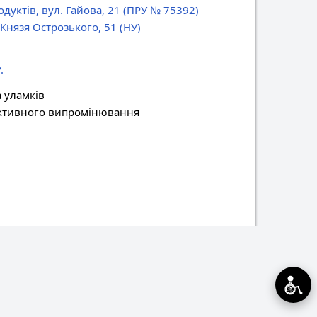
дуктів, вул. Гайова, 21
(ПРУ № 75392)
Князя Острозького, 51
(НУ)
.
а уламків
оактивного випромінювання