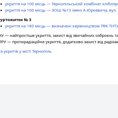
укриття на 100 місць — Тернопільський комбінат хлібопро
укриття на 100 місць — ЗОШ №13 імені А.Юркевича, вул. 
гуртожиток № 3
укриття на 180 місць — визначені керівництвом ТФК ТНТУ
НУ — найпростіше укриття, захист від звичайних озброєнь т
ПРУ — протирадіаційне укриття, додатково захист від раді
а укритів у місті Тернопіль