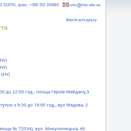
52 519701, факс: +380 352 254983
univ
tntu.edu.ua
Версія для друку
ття
(НУ)
(НУ)
(НУ)
:00 до 22:00 год., площа Героїв Майдану,3
тупно з 9:30 до 18:00 год., вул Медова, 2
овище № 72034), вул. Микулинецька, 46