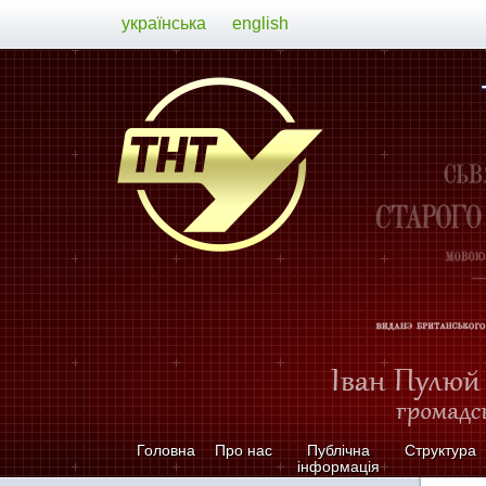
українська
english
Головна
Про нас
Публічна
Структура
інформація