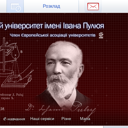
Розклад
e
Наші сервіси
Різне
Мапа
-навчання