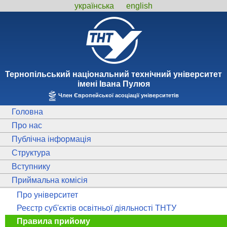
українська
english
Тернопiльський національний технiчний унiверситет
iменi Iвана Пулюя
Член Європейської асоціації університетів
Головна
Про нас
Публічна інформація
Структура
Вступнику
Приймальна комісія
Про університет
Реєстр суб'єктів освітньої діяльності ТНТУ
Правила прийому