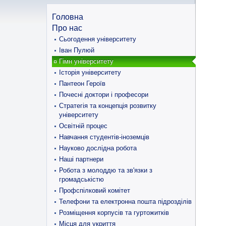
Головна
Про нас
Сьогодення університету
Іван Пулюй
Гімн університету
Історія університету
Пантеон Героїв
Почесні доктори і професори
Стратегія та концепція розвитку
університету
Освітній процес
Навчання студентів-іноземців
Науково дослідна робота
Наші партнери
Робота з молоддю та зв'язки з
громадськістю
Профспілковий комітет
Телефони та електронна пошта підрозділів
Розміщення корпусів та гуртожитків
Місця для укриття