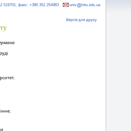
52 519701, факс: +380 352 254983
univ
tntu.edu.ua
Версія для друку
ету
Германа
руді
рситет.
інне.
ни