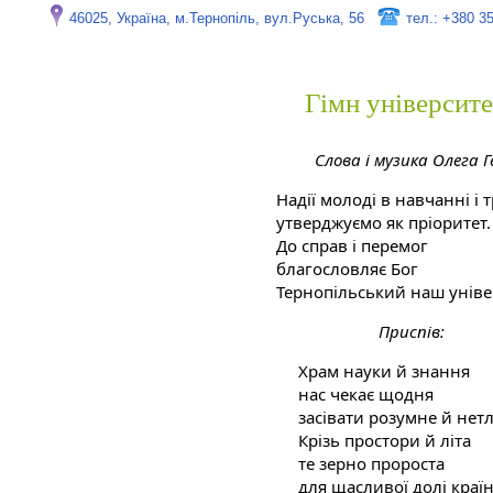
46025, Україна, м.Тернопіль, вул.Руська, 56
тел.: +380 3
Гімн університ
Слова і музика Олега 
Надії молоді в навчанні і т
утверджуємо як пріоритет.
До справ і перемог
благословляє Бог
Тернопільський наш уніве
Приспів:
Храм науки й знання
нас чекає щодня
засівати розумне й нетл
Крізь простори й літа
те зерно пророста
для щасливої долі краї