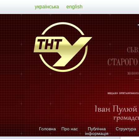
українська
english
Головна
Про нас
Публічна
Структура
інформація