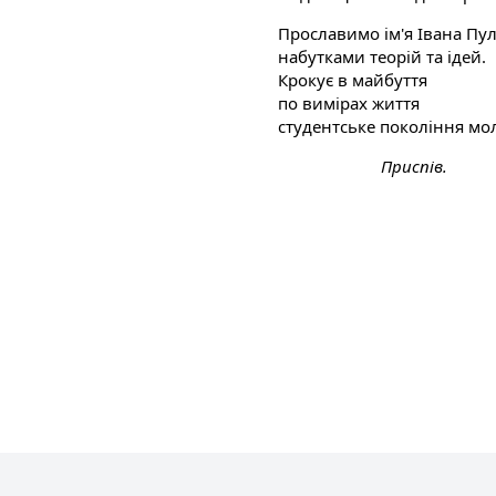
Прославимо ім'я Івана Пу
набутками теорій та ідей.
Крокує в майбуття
по вимірах життя
студентське покоління мо
Приспів.