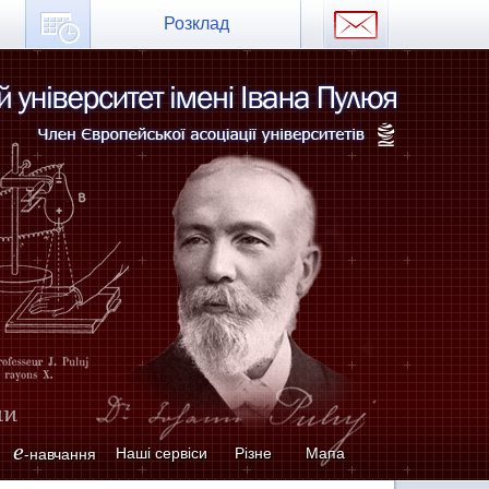
Розклад
e
Наші сервіси
Різне
Мапа
-навчання