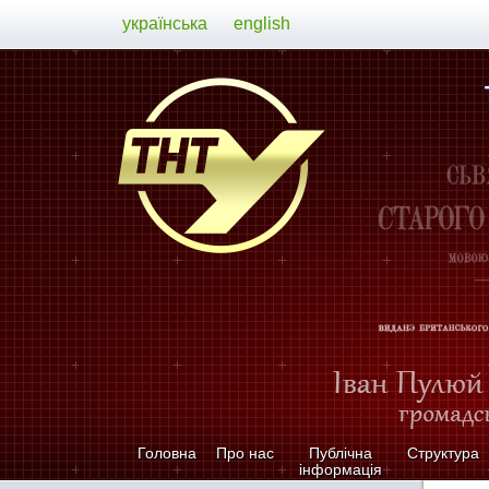
українська
english
Головна
Про нас
Публічна
Структура
інформація