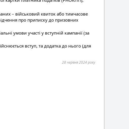
вої картки платника податків (РНОКПП);
заних – військовий квиток або тимчасове
свідчення про приписку до призовних
альні умови участі у вступній кампанії (за
дійснюється вступ, та додатка до нього (для
28 червня 2024 року