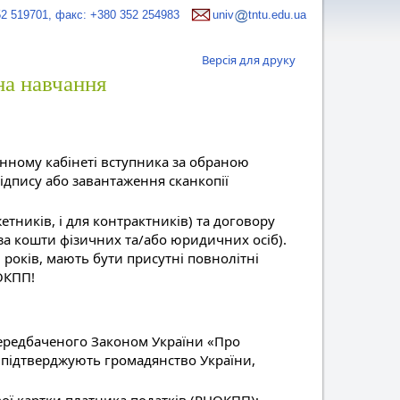
52 519701, факс: +380 352 254983
univ
tntu.edu.ua
Версія для друку
на навчання
нному кабінеті вступника за обраною
дпису або завантаження сканкопії
етників, і для контрактників) та договору
 за кошти фізичних та/або юридичних осіб).
 років, мають бути присутні повнолітні
НОКПП!
 передбаченого Законом України «Про
підтверджують громадянство України,