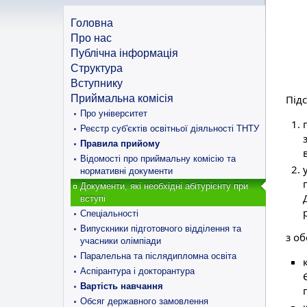
Головна
Про нас
Публічна інформація
Структура
Вступнику
Приймальна комісія
Під
Про університет
Реєстр суб'єктів освітньої діяльності ТНТУ
Правила прийому
Відомості про приймальну комісію та
нормативні документи
Документи, які необхідні абітурієнту при
вступі
Спеціальності
Випускники підготовчого відділення та
з о
учасники олімпіади
Паралельна та післядипломна освіта
Аспірантура і докторантура
Вартість навчання
Обсяг державного замовлення