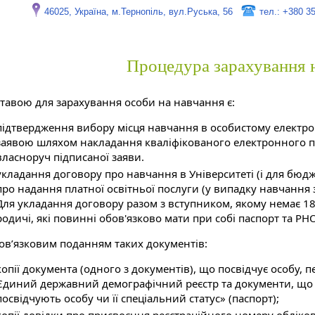
46025, Україна, м.Тернопіль, вул.Руська, 56
тел.: +380 3
Процедура зарахування 
ставою для зарахування особи на навчання є:
підтвердження вибору місця навчання в особистому електро
заявою шляхом накладання кваліфікованого електронного пі
власноруч підписаної заяви.
укладання договору про навчання в Університеті (і для бюдж
про надання платної освітньої послуги (у випадку навчання
Для укладання договору разом з вступником, якому немає 18
родичі, які повинні обов'язково мати при собі паспорт та Р
бов’язковим поданням таких документів:
копії документа (одного з документів), що посвідчує особу,
Єдиний державний демографічний реєстр та документи, що 
посвідчують особу чи її спеціальний статус» (паспорт);