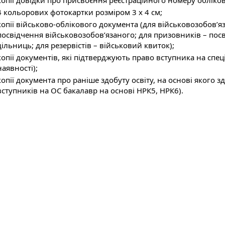
копії довідки про присвоєння реєстраційного номеру обліко
4 кольорових фотокартки розміром 3 х 4 см;
копії військово-облікового документа (для військовозобов’я
посвідчення військовозобов’язаного; для призовників – по
дільниць; для резервістів – військовий квиток);
копії документів, які підтверджують право вступника на спеці
наявності);
копії документа про раніше здобуту освіту, на основі якого з
вступників на ОС бакалавр на основі НРК5, НРК6).