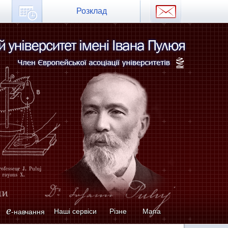
Розклад
e
Наші сервіси
Різне
Мапа
-навчання