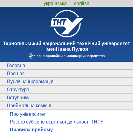
українська
english
Тернопiльський національний технiчний унiверситет
iменi Iвана Пулюя
Член Європейської асоціації університетів
Головна
Про нас
Публічна інформація
Структура
Вступнику
Приймальна комісія
Про університет
Реєстр суб'єктів освітньої діяльності ТНТУ
Правила прийому