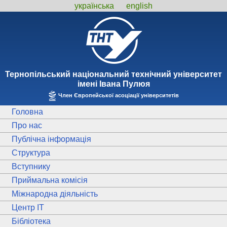
українська
english
Тернопiльський національний технiчний унiверситет
iменi Iвана Пулюя
Член Європейської асоціації університетів
Головна
Про нас
Публічна інформація
Структура
Вступнику
Приймальна комісія
Міжнародна діяльність
Центр ІТ
Бібліотека