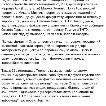
Лісабонського Інституту менеджемнту ISG, директор компанії
«Іррадіейр» (Португалія) Маркос Антоніо Ногуейра, перший
проректор Микола Митник, проректор з науково-педагогічної
роботи Степан Дячук, декан факультету управління та бізнесу у
виробництві, директор Стартап Центру ТНТУ Павло Дудкін,
заступник декана факультету управління та бізнесу у виробництві
Оксана Гарматюк, координатор проекту Темпус в ТНТУ,
начальник відділу міжнародних зв'язків Валерій Лазарюк.
Під час відкриття Стартап центру студенти провели креативний
флешмоб - засівали зерна ідей та паралельно у дворі
університету уже цілком по-справжньому заклали шкілку із
саджанців козацького ялівця. Усі дійства символізували головну
мету новоствореного Центру – формування у молоді
інноваційного мислення.
Також 22 листопада в Тернопільському національному
технічному університеті імені Івана Пулюя відбувся круглий стіл
«Інноваційна діяльність як фактор забезпечення економічного
розвитку регіону» та презентації партнерів Стартап центру за
участю представників влади, працедавців, бізнесу та служб
зайнятості. Одночасно в університетах міста Тернополя та
коледжах ТНТУ працювали контактні столи з поширення
інформації про проект Темпус.