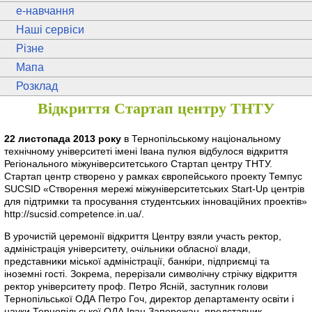
e
-навчання
Наші сервіси
Різне
Мапа
Розклад
Відкриття Стартап центру ТНТУ
22 листопада 2013 року
в Тернопільському національному
технічному університеті імені Івана пулюя відбулося відкриття
Регіонального міжуніверситетського Стартап центру ТНТУ.
Стартап центр створено у рамках європейського проекту Темпус
SUCSID «Створення мережі міжуніверситетських Start-Up центрів
для підтримки та просування студентських інноваційних проектів»
http://sucsid.competence.in.ua/.
В урочистій церемонії відкриття Центру взяли участь ректор,
адміністрація університету, очільники обласної влади,
представники міської адміністрації, банкіри, підприємці та
іноземні гості. Зокрема, перерізали символічну стрічку відкриття
ректор університету проф. Петро Ясній, заступник голови
Тернопільської ОДА Петро Гоч, директор департаменту освіти і
науки Тернопільської ОДА Іван Запорожан, представник