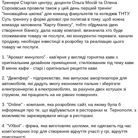
Тренери Cтартап центру, доценти Ольга Мосій та Олена
Сороківська провели також у цей день перший тренінг
"Інноваційна шкілка" для команд факультетів та коледжів ТНТУ.
Суть тренінгу у формі ділової гри полягав в тому, щоб кожна
команда заповнила "Карту бізнесу", тобто обдумала ідею
створення бізнесу, дала назву компанії, визначила хто буде
споживачем товару чи послуги, які конкурентні переваги, канали
продажу, необхідні інвестиції в розробку та реалізацію цього
товару чи послуги.
1. "Аромат минулого" - кав'ярня у вигляді горнятка кави з
оригінальним дизайном приміщення, стилізованим під тему кави.
В меню кафе - старі і оригінальні рецепти кави.
2. "Демпфер" - підприємство, яке випускає амортизатори для
автомобілів, які дадуть змогу економити пальне і зберігати
електроенергію в електромобілях, за рахунок двох котушок зі
струмом, які працюють на не рівних поверхнях.
3. "Online" - компанія, яка розробляє сайт, на якому була б
інформація про те, що відбувається в ресторанах м. Тернополя, з
можливістю зарезервувати місце в ресторані.
4. "VXbot" - фірма, яка виготовляє шоломи, які одягають під час
комп'ютерних ігор для створення відчуття участі у грі, відчуття
присутності.