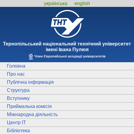
українська
english
Тернопiльський національний технiчний унiверситет
iменi Iвана Пулюя
Член Європейської асоціації університетів
Головна
Про нас
Публічна інформація
Структура
Вступнику
Приймальна комісія
Міжнародна діяльність
Центр ІТ
Бібліотека