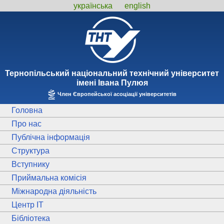
українська
english
Тернопiльський національний технiчний унiверситет
iменi Iвана Пулюя
Член Європейської асоціації університетів
Головна
Про нас
Публічна інформація
Структура
Вступнику
Приймальна комісія
Міжнародна діяльність
Центр ІТ
Бібліотека