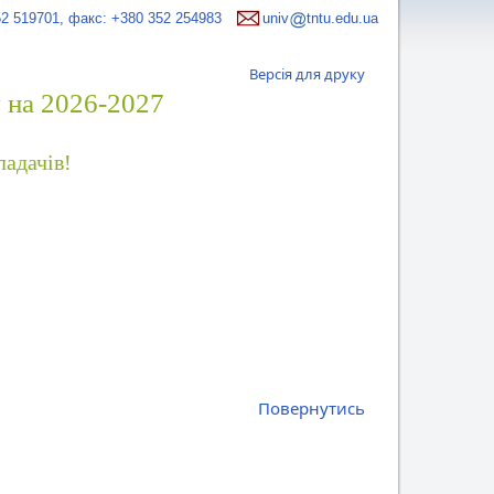
52 519701, факс: +380 352 254983
univ
tntu.edu.ua
Версія для друку
у на 2026-2027
ладачів!
Повернутись