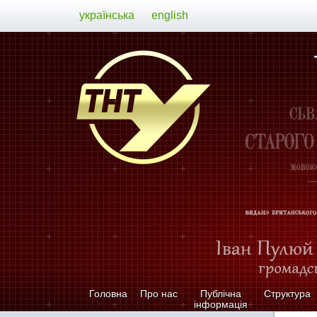
українська
english
Головна
Про нас
Публічна
Структура
інформація