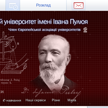
Розклад
e
Наші сервіси
Різне
Мапа
-навчання