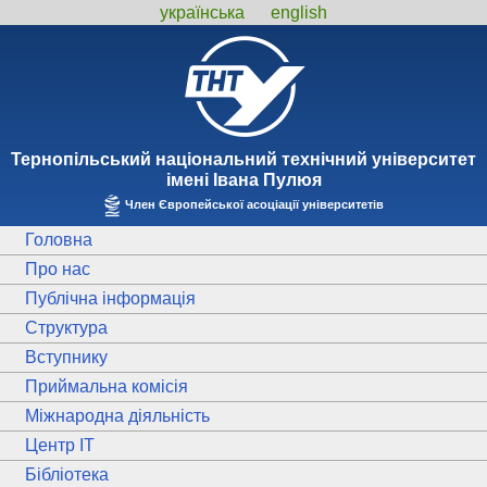
українська
english
Тернопiльський національний технiчний унiверситет
iменi Iвана Пулюя
Член Європейської асоціації університетів
Головна
Про нас
Публічна інформація
Структура
Вступнику
Приймальна комісія
Міжнародна діяльність
Центр ІТ
Бібліотека