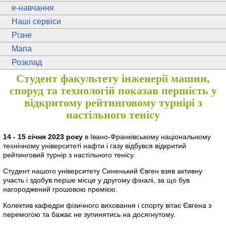
e
-навчання
Наші сервіси
Різне
Мапа
Розклад
Студент факультету інженерії машин,
споруд та технологій показав першість у
відкритому рейтинговому турнірі з
настільного тенісу
14 - 15 січня 2023 року
в Івано-Франківському національному
технічному університеті нафти і газу відбувся відкритий
рейтинговий турнір з настільного тенісу.
Студент нашого університету Синенький Євген взяв активну
участь і здобув перше місце у другому фіналі, за що був
нагороджений грошовою премією.
Колектив кафедри фізичного виховання і спорту вітає Євгена з
перемогою та бажає не зупинятись на досягнутому.