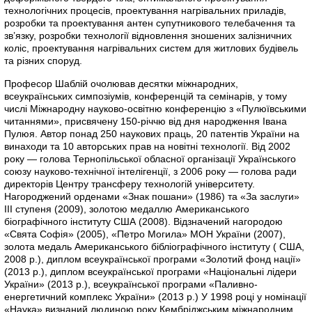
технологічних процесів, проектування нагрівальних приладів,
розробки та проектування антен супутникового телебачення та
зв’язку, розробки технології відновлення зношених залізничних
коліс, проектування нагрівальних систем для житлових будівель
та різних споруд.
Професор Шаблій очолював десятки міжнародних,
всеукраїнських симпозіумів, конференцій та семінарів, у тому
числі Міжнародну науково-освітню конференцію з «Пулюївськими
читаннями», присвячену 150-річчю від дня народження Івана
Пулюя. Автор понад 250 наукових праць, 20 патентів України на
винаходи та 10 авторських прав на новітні технології. Від 2002
року — голова Тернопільської обласної організації Українського
союзу науково-технічної інтелігенції, з 2006 року — голова ради
директорів Центру трансферу технологій університету.
Нагороджений орденами «Знак пошани» (1986) та «За заслуги»
ІІІ ступеня (2009), золотою медаллю Американського
біографічного інституту США (2008). Відзначений нагородою
«Свята Софія» (2005), «Петро Могила» МОН України (2007),
золота медаль Американського бібліографічного інституту ( США,
2008 р.), диплом всеукраїнської програми «Золотий фонд нації»
(2013 р.), диплом всеукраїнської програми «Національні лідери
України» (2013 р.), всеукраїнської програми «Паливно-
енергетичний комплекс України» (2013 р.) У 1998 році у номінації
«Наука» визнаний людиною року Кембріджським міжнародним