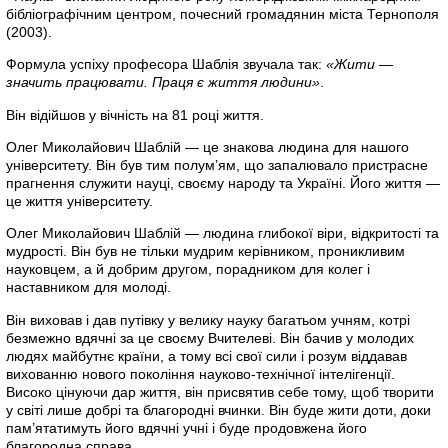
бібліографічним центром, почесний громадянин міста Тернополя
(2003).
Формула успіху професора Шаблія звучала так:
«Жити —
значить працювати. Праця є життя людини»
.
Він відійшов у вічність на 81 році життя.
Олег Миколайович Шаблій — це знакова людина для нашого
університету. Він був тим полум’ям, що запалювало пристрасне
прагнення служити науці, своєму народу та Україні. Його життя —
це життя університету.
Олег Миколайович Шаблій — людина глибокої віри, відкритості та
мудрості. Він був не тільки мудрим керівником, проникливим
науковцем, а й добрим другом, порадником для колег і
наставником для молоді.
Він виховав і дав путівку у велику науку багатьом учням, котрі
безмежно вдячні за це своєму Вчителеві. Він бачив у молодих
людях майбутнє країни, а тому всі свої сили і розум віддавав
вихованню нового покоління науково-технічної інтелігенції.
Високо цінуючи дар життя, він присвятив себе тому, щоб творити
у світі лише добрі та благородні вчинки. Він буде жити доти, доки
пам’ятатимуть його вдячні учні і буде продовжена його
благородна справа.