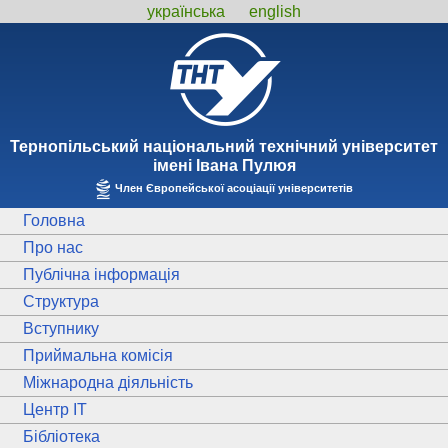
українська
english
Тернопiльський національний технiчний унiверситет
iменi Iвана Пулюя
Член Європейської асоціації університетів
Головна
Про нас
Публічна інформація
Структура
Вступнику
Приймальна комісія
Міжнародна діяльність
Центр ІТ
Бібліотека