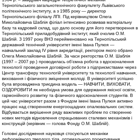
Тернопільського загальнотехнічного факультету Львівського
політехнічного інституту, а з 1985 року — директор
Тернопільського філіалу ЛПІ. Під керівництвом Олега
Миколайовича Шаблія філіал інтенсивно розвивав матеріальну
базу та кадровий склад, що дало основу для його перетворення в
Тернопільський приладобудівний інститут, який очолив О.М.
Шаблій. З 1997 року ВНЗ перейменовано на Тернопільський
державний технічний університет імені Івана Пулюя —
навчальний заклад IV рівня акредитації, ректором якого обрано
Олега Миколайовича Шаблій. За часи ректорства О.М. Шаблія
(1997 – 2007 рр.) проводилась об’ємна робота з вдосконалення
технології проведення договірної роботи з підприємствами через
Центр трансферу технологій університету та технології навчання,
виховання і фізичного зміцнення молоді. В університеті успішно
була впроваджена триєдина модель — НАВЧИТИ, ВИХОВАТИ,
ОЗДОРОВИТИ як необхідна умова для одержання якісної освіти,
гармонійного розвитку та фізичного вдосконалення студентів. В
цей час університет разом з Фондом імені Івана Пулюя активно
працює над створенням енергоощадних опалювальних систем.
Відбувається вирішення ряду важливих проблем по створенню
нових методів відновлення спрацьованих сталевих механізмів і
конструкцій (керівник — голова Фонду О.М. Шаблій).
Головні дослідження науковця стосуються механіки
деформівного твердого тіла, оптимального проектування