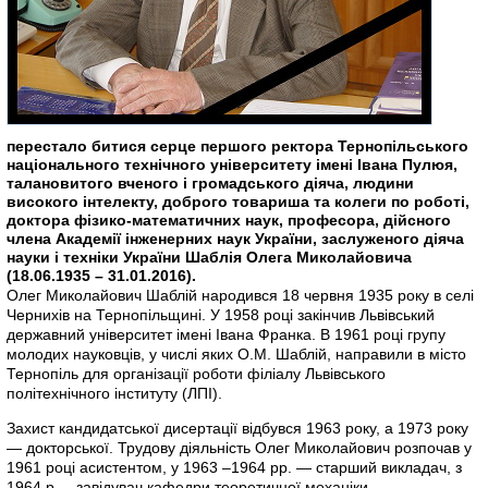
перестало битися серце першого ректора Тернопільського
національного технічного університету імені Івана Пулюя,
талановитого вченого і громадського діяча, людини
високого інтелекту, доброго товариша та колеги по роботі,
доктора фізико-математичних наук, професора, дійсного
члена Академії інженерних наук України, заслуженого діяча
науки і техніки України Шаблія Олега Миколайовича
(18.06.1935 – 31.01.2016).
Олег Миколайович Шаблій народився 18 червня 1935 року в селі
Чернихів на Тернопільщині. У 1958 році закінчив Львівський
державний університет імені Івана Франка. В 1961 році групу
молодих науковців, у числі яких О.М. Шаблій, направили в місто
Тернопіль для організації роботи філіалу Львівського
політехнічного інституту (ЛПІ).
Захист кандидатської дисертації відбувся 1963 року, а 1973 року
— докторської. Трудову діяльність Олег Миколайович розпочав у
1961 році асистентом, у 1963 –1964 рр. — старший викладач, з
1964 р. – завідувач кафедри теоретичної механіки