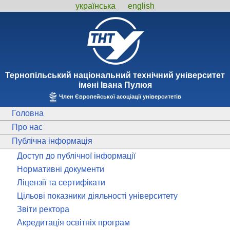
українська
english
Тернопiльський національний технiчний унiверситет
iменi Iвана Пулюя
Член Європейської асоціації університетів
Головна
Про нас
Публічна інформація
Доступ до публічної інформації
Нормативні документи
Ліцензії та сертифікати
Цільові показники діяльності університету
Звіти ректора
Акредитація освітніх програм