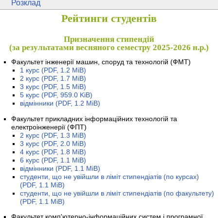
Розклад
Рейтинги студентів
Призначення стипендій
(за результатами весняного семестру 2025-2026 н.р.)
Факультет інженерії машин, споруд та технологій (ФМТ)
1 курс
(PDF, 1.2 MiB)
2 курс
(PDF, 1.7 MiB)
3 курс
(PDF, 1.5 MiB)
5 курс
(PDF, 959.0 KiB)
відмінники
(PDF, 1.2 MiB)
Факультет прикладних інформаційних технологій та
електроінженерії (ФПТ)
2 курс
(PDF, 1.3 MiB)
3 курс
(PDF, 2.0 MiB)
4 курс
(PDF, 1.8 MiB)
6 курс
(PDF, 1.1 MiB)
відмінники
(PDF, 1.1 MiB)
студенти, що не увійшли в ліміт стипендіатів (по курсах)
(PDF, 1.1 MiB)
студенти, що не увійшли в ліміт стипендіатів (по факультету)
(PDF, 1.1 MiB)
Факультет комп'ютерно-інформаційних систем і програмної