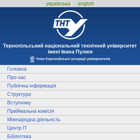
українська
english
Тернопiльський національний технiчний унiверситет
iменi Iвана Пулюя
Член Європейської асоціації університетів
Головна
Про нас
Публічна інформація
Структура
Вступнику
Приймальна комісія
Міжнародна діяльність
Центр ІТ
Бібліотека