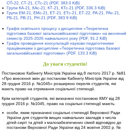
СП-22, СТ-21, СТс-21
(PDF, 383.0 KiB)
Групи КА-21, КАс-21, КТ-21, КТс-21
(PDF, 336.3 KiB)
Групи ЕМ-21, ЕМс-21, ЕТ-21, ЕТс-21, ЕТ-22, РА-21, РАс-21,
РБ-21, РВ-21, РН-21
(PDF, 383.9 KiB)
Графік освітнього процесу з дисципліни «Теоретична
підготовка базової загальновійськової підготовки» на весняний
семестр 2025-2026 навчального року
(PDF, 91.2 KiB)
Графік проведення консультацій науково-педагогічними
працівниками з дисципліни «Теоретична підготовка базової
загальновійськової підготовки»
(PDF, 133.3 KiB)
До уваги студентів!
Постановою Кабінету Міністрів України від 8 лютого 2017 р. №81
«Про внесення змін до постанови Кабінету Міністрів України від
28 грудня 2016 р. №1045» розширено перелік студентів, які
мають право на отримання соціальної стипендії.
Крім категорій студентів, які визначені постановою КМУ від 28
грудня 2016 р. №1045, право на соціальні стипендії мають:
особи, яким призначені соціальні стипендії Верховної Ради
України для студентів вищих навчальних закладів з числа
дітей-сиріт та дітей з малозабезпечених сімей відповідно до
постанови Верховної Ради України від 24 жовтня 2002 р. №