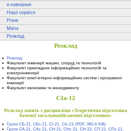
e
-навчання
Наші сервіси
Різне
Мапа
Розклад
Розклад
Розклад:
Факультет інженерії машин, споруд та технологій
Факультет прикладних інформаційних технологій та
електроінженерії
Факультет комп'ютерно-інформаційних систем і програмної
інженерії
Факультет економіки та менеджменту
СІа-12
Розклад занять з дисципліни «Теоретична підготовка
базової загальновійськової підготовки»
Групи СБ-21, СБс-21, СІ-21, СІс-21
(PDF, 380.6 KiB)
Групи СА-21, САс-21, СН-21, СНс-21, СН-22, СП-21, СПс-21,