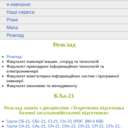
e
-навчання
Наші сервіси
Різне
Мапа
Розклад
Розклад
Розклад:
Факультет інженерії машин, споруд та технологій
Факультет прикладних інформаційних технологій та
електроінженерії
Факультет комп'ютерно-інформаційних систем і програмної
інженерії
Факультет економіки та менеджменту
КАа-21
Розклад занять з дисципліни «Теоретична підготовка
базової загальновійськової підготовки»
Групи СБ-21, СБс-21, СІ-21, СІс-21
(PDF, 380.6 KiB)
Групи СА-21, САс-21, СН-21, СНс-21, СН-22, СП-21, СПс-21,