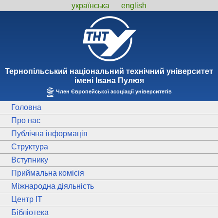
українська
english
Тернопiльський національний технiчний унiверситет
iменi Iвана Пулюя
Член Європейської асоціації університетів
Головна
Про нас
Публічна інформація
Структура
Вступнику
Приймальна комісія
Міжнародна діяльність
Центр ІТ
Бібліотека