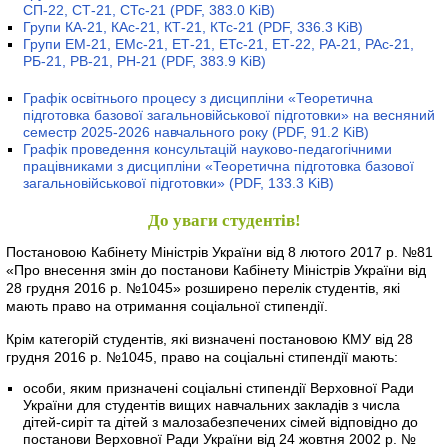
СП-22, СТ-21, СТс-21
(PDF, 383.0 KiB)
Групи КА-21, КАс-21, КТ-21, КТс-21
(PDF, 336.3 KiB)
Групи ЕМ-21, ЕМс-21, ЕТ-21, ЕТс-21, ЕТ-22, РА-21, РАс-21,
РБ-21, РВ-21, РН-21
(PDF, 383.9 KiB)
Графік освітнього процесу з дисципліни «Теоретична
підготовка базової загальновійськової підготовки» на весняний
семестр 2025-2026 навчального року
(PDF, 91.2 KiB)
Графік проведення консультацій науково-педагогічними
працівниками з дисципліни «Теоретична підготовка базової
загальновійськової підготовки»
(PDF, 133.3 KiB)
До уваги студентів!
Постановою Кабінету Міністрів України від 8 лютого 2017 р. №81
«Про внесення змін до постанови Кабінету Міністрів України від
28 грудня 2016 р. №1045» розширено перелік студентів, які
мають право на отримання соціальної стипендії.
Крім категорій студентів, які визначені постановою КМУ від 28
грудня 2016 р. №1045, право на соціальні стипендії мають:
особи, яким призначені соціальні стипендії Верховної Ради
України для студентів вищих навчальних закладів з числа
дітей-сиріт та дітей з малозабезпечених сімей відповідно до
постанови Верховної Ради України від 24 жовтня 2002 р. №