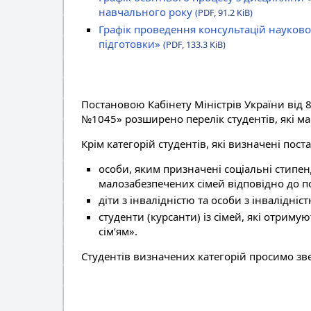
навчального року
(PDF, 91.2 KiB)
Графік проведення консультацій науково
підготовки»
(PDF, 133.3 KiB)
Постановою Кабінету Міністрів України від 8
№1045» розширено перелік студентів, які ма
Крім категорій студентів, які визначені пос
особи, яким призначені соціальні стипенд
малозабезпечених сімей відповідно до по
діти з інвалідністю та особи з інвалідніст
студенти (курсанти) із сімей, які отри
сім’ям».
Студентів визначених категорій просимо зв