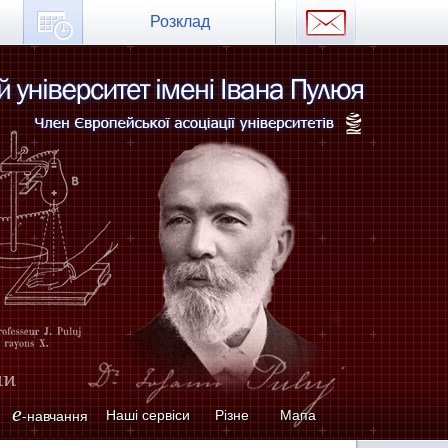
Розклад
e
Наші сервіси
Різне
Мапа
-навчання