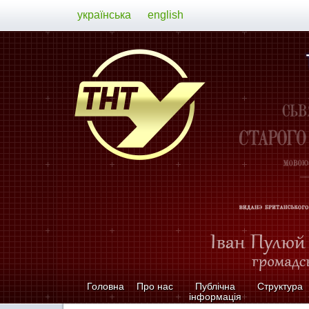
українська
english
Головна
Про нас
Публічна
Структура
інформація