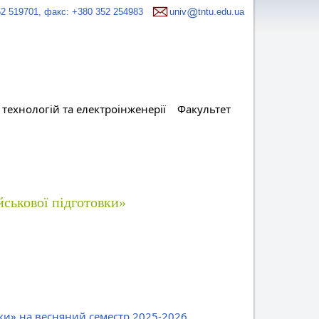
52 519701, факс: +380 352 254983
univ
tntu.edu.ua
технологій та електроінженерії
Факультет
йськової підготовки»
вки» на весняний семестр 2025-2026