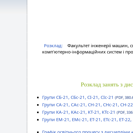
Розклад:
Факультет інженерії машин, с
комп'ютерно-інформаційних систем і про
Розклад занять з ди
Групи СБ-21, СБс-21, СІ-21, СІс-21
(PDF, 380.
Групи СА-21, САс-21, СН-21, СНс-21, СН-22
Групи КА-21, КАс-21, КТ-21, КТс-21
(PDF, 336
Групи ЕМ-21, ЕМс-21, ЕТ-21, ЕТс-21, ЕТ-22,
Графік освітнього процесу з дисципліни 