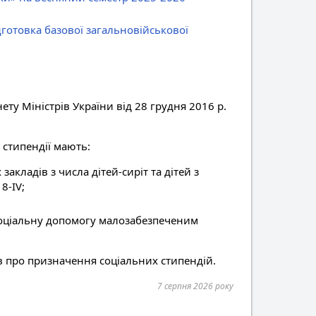
готовка базової загальновійськової
ту Міністрів України від 28 грудня 2016 р.
 стипендії мають:
акладів з числа дітей-сиріт та дітей з
8-IV;
 соціальну допомогу малозабезпеченим
в про призначення соціальних стипендій.
7 серпня 2026 року