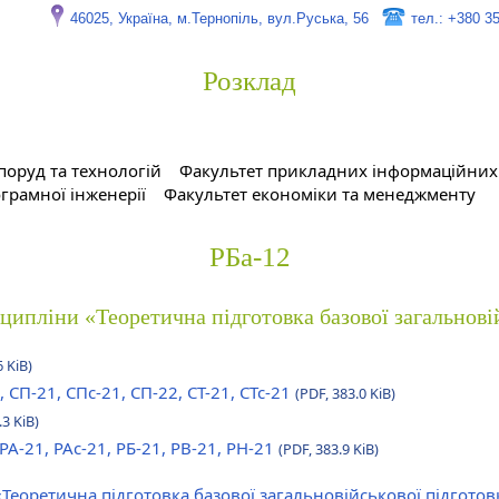
46025, Україна, м.Тернопіль, вул.Руська, 56
тел.: +380 3
Розклад
поруд та технологій
Факультет прикладних інформаційних 
грамної інженерії
Факультет економіки та менеджменту
РБа-12
сципліни «Теоретична підготовка базової загальнові
6 KiB)
, СП-21, СПс-21, СП-22, СТ-21, СТс-21
(PDF, 383.0 KiB)
.3 KiB)
 РА-21, РАс-21, РБ-21, РВ-21, РН-21
(PDF, 383.9 KiB)
«Теоретична підготовка базової загальновійськової підгото