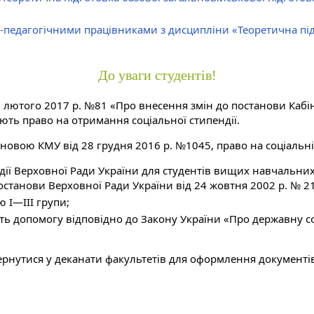
-педагогічними працівниками з дисципліни «Теоретична під
До уваги студентів!
 лютого 2017 р. №81 «Про внесення змін до постанови Кабіне
ють право на отримання соціальної стипендії.
тановою КМУ від 28 грудня 2016 р. №1045, право на соціальні
ії Верховної Ради України для студентів вищих навчальних з
станови Верховної Ради України від 24 жовтня 2002 р. № 21
ю I—III групи;
мують допомогу відповідно до Закону України «Про державну
ернутися у деканати факультетів для оформлення документі