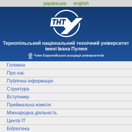
українська
english
Тернопiльський національний технiчний унiверситет
iменi Iвана Пулюя
Член Європейської асоціації університетів
Головна
Про нас
Публічна інформація
Структура
Вступнику
Приймальна комісія
Міжнародна діяльність
Центр ІТ
Бібліотека