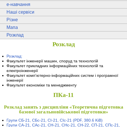
e
-навчання
Наші сервіси
Різне
Мапа
Розклад
Розклад
Розклад:
Факультет інженерії машин, споруд та технологій
Факультет прикладних інформаційних технологій та
електроінженерії
Факультет комп'ютерно-інформаційних систем і програмної
інженерії
Факультет економіки та менеджменту
ПКа-11
Розклад занять з дисципліни «Теоретична підготовка
базової загальновійськової підготовки»
Групи СБ-21, СБс-21, СІ-21, СІс-21
(PDF, 380.6 KiB)
Групи СА-21, САс-21, СН-21, СНс-21, СН-22, СП-21, СПс-21,