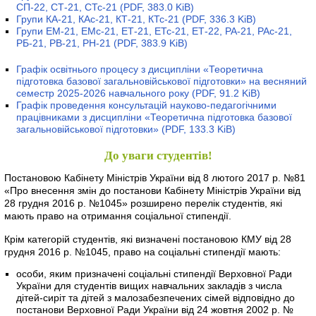
СП-22, СТ-21, СТс-21
(PDF, 383.0 KiB)
Групи КА-21, КАс-21, КТ-21, КТс-21
(PDF, 336.3 KiB)
Групи ЕМ-21, ЕМс-21, ЕТ-21, ЕТс-21, ЕТ-22, РА-21, РАс-21,
РБ-21, РВ-21, РН-21
(PDF, 383.9 KiB)
Графік освітнього процесу з дисципліни «Теоретична
підготовка базової загальновійськової підготовки» на весняний
семестр 2025-2026 навчального року
(PDF, 91.2 KiB)
Графік проведення консультацій науково-педагогічними
працівниками з дисципліни «Теоретична підготовка базової
загальновійськової підготовки»
(PDF, 133.3 KiB)
До уваги студентів!
Постановою Кабінету Міністрів України від 8 лютого 2017 р. №81
«Про внесення змін до постанови Кабінету Міністрів України від
28 грудня 2016 р. №1045» розширено перелік студентів, які
мають право на отримання соціальної стипендії.
Крім категорій студентів, які визначені постановою КМУ від 28
грудня 2016 р. №1045, право на соціальні стипендії мають:
особи, яким призначені соціальні стипендії Верховної Ради
України для студентів вищих навчальних закладів з числа
дітей-сиріт та дітей з малозабезпечених сімей відповідно до
постанови Верховної Ради України від 24 жовтня 2002 р. №