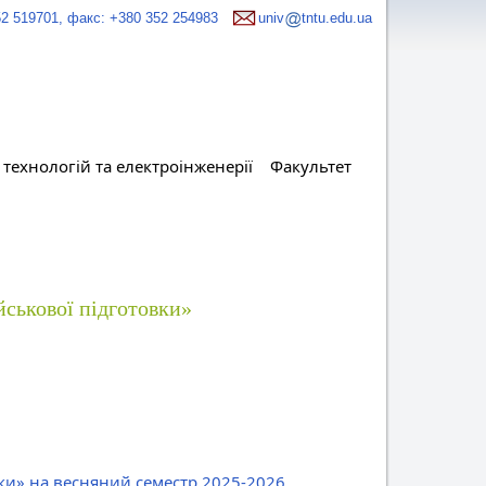
52 519701, факс: +380 352 254983
univ
tntu.edu.ua
технологій та електроінженерії
Факультет
йськової підготовки»
вки» на весняний семестр 2025-2026