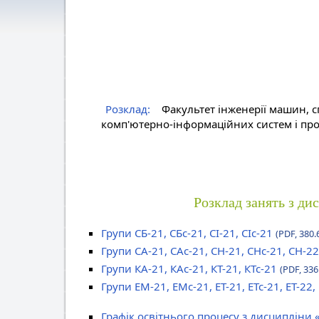
Розклад:
Факультет інженерії машин, с
комп'ютерно-інформаційних систем і про
Розклад занять з ди
Групи СБ-21, СБс-21, СІ-21, СІс-21
(PDF, 380.
Групи СА-21, САс-21, СН-21, СНс-21, СН-22
Групи КА-21, КАс-21, КТ-21, КТс-21
(PDF, 336
Групи ЕМ-21, ЕМс-21, ЕТ-21, ЕТс-21, ЕТ-22,
Графік освітнього процесу з дисципліни 