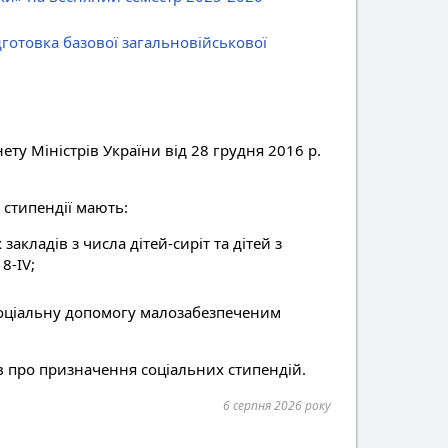
готовка базової загальновійськової
ту Міністрів України від 28 грудня 2016 р.
 стипендії мають:
акладів з числа дітей-сиріт та дітей з
8-IV;
 соціальну допомогу малозабезпеченим
в про призначення соціальних стипендій.
6 серпня 2026 року