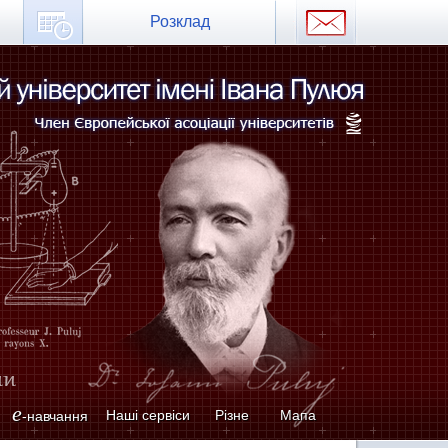
Розклад
e
Наші сервіси
Різне
Мапа
-навчання