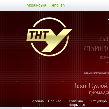
українська
english
Головна
Про нас
Публічна
Структура
інформація