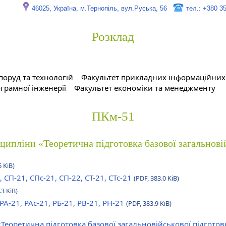
46025, Україна, м.Тернопіль, вул.Руська, 56
тел.: +380 3
Розклад
поруд та технологій
Факультет прикладних інформаційних 
грамної інженерії
Факультет економіки та менеджменту
ПКм-51
сципліни «Теоретична підготовка базової загальнові
6 KiB)
, СП-21, СПс-21, СП-22, СТ-21, СТс-21
(PDF, 383.0 KiB)
.3 KiB)
 РА-21, РАс-21, РБ-21, РВ-21, РН-21
(PDF, 383.9 KiB)
«Теоретична підготовка базової загальновійськової підгото