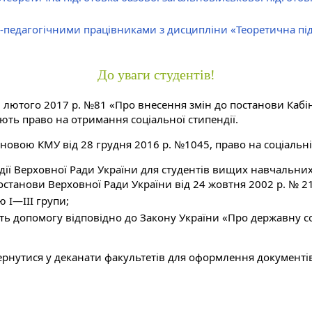
-педагогічними працівниками з дисципліни «Теоретична під
До уваги студентів!
 лютого 2017 р. №81 «Про внесення змін до постанови Кабіне
ють право на отримання соціальної стипендії.
тановою КМУ від 28 грудня 2016 р. №1045, право на соціальні
ії Верховної Ради України для студентів вищих навчальних з
станови Верховної Ради України від 24 жовтня 2002 р. № 21
ю I—III групи;
мують допомогу відповідно до Закону України «Про державну
ернутися у деканати факультетів для оформлення документі