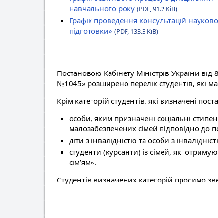
навчального року
(PDF, 91.2 KiB)
Графік проведення консультацій науково
підготовки»
(PDF, 133.3 KiB)
Постановою Кабінету Міністрів України від 8
№1045» розширено перелік студентів, які ма
Крім категорій студентів, які визначені пос
особи, яким призначені соціальні стипенд
малозабезпечених сімей відповідно до по
діти з інвалідністю та особи з інвалідніст
студенти (курсанти) із сімей, які отри
сім’ям».
Студентів визначених категорій просимо зв