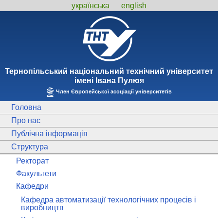
українська
english
Тернопiльський національний технiчний унiверситет
iменi Iвана Пулюя
Член Європейської асоціації університетів
Головна
Про нас
Публічна інформація
Структура
Ректорат
Факультети
Кафедри
Кафедра автоматизації технологічних процесів і
виробництв