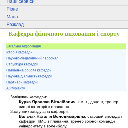
Наші сервіси
Різне
Мапа
Розклад
Кафедра фізичного виховання і спорту
Загальна інформація
Історія кафедри
Науково-педагогічний персонал
Структура кафедри
Навчальна робота кафедри
Наукова діяльність кафедри
Партнери кафедри
Абітурієнту
Завідувач кафедри:
Курко Ярослав Віталійович,
к.м.н., доцент, тренер
вищої категорії з плавання.
Заступник завідувача кафедри:
Вальчак Наталія Володимирівна,
старший викладач
кафедри. КМС з плавання, тренер збірної команди
університету з волейболу.