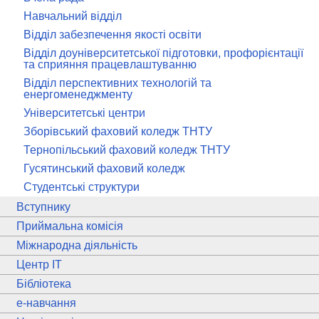
Навчальний відділ
Відділ забезпечення якості освіти
Відділ доуніверситетської підготовки, профорієнтації
та сприяння працевлаштуванню
Відділ перспективних технологій та
енергоменеджменту
Університетські центри
Зборівський фаховий коледж ТНТУ
Тернопільський фаховий коледж ТНТУ
Гусятинський фаховий коледж
Студентські структури
Вступнику
Приймальна комісія
Міжнародна діяльність
Центр ІТ
Бібліотека
e
-навчання