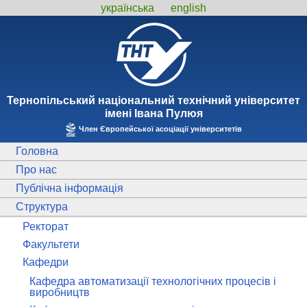
українська
english
Тернопiльський національний технiчний унiверситет
iменi Iвана Пулюя
Член Європейської асоціації університетів
Головна
Про нас
Публічна інформація
Структура
Ректорат
Факультети
Кафедри
Кафедра автоматизації технологічних процесів і
виробництв