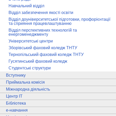
Навчальний відділ
Відділ забезпечення якості освіти
Відділ доуніверситетської підготовки, профорієнтації
та сприяння працевлаштуванню
Відділ перспективних технологій та
енергоменеджменту
Університетські центри
Зборівський фаховий коледж ТНТУ
Тернопільський фаховий коледж ТНТУ
Гусятинський фаховий коледж
Студентські структури
Вступнику
Приймальна комісія
Міжнародна діяльність
Центр ІТ
Бібліотека
e
-навчання