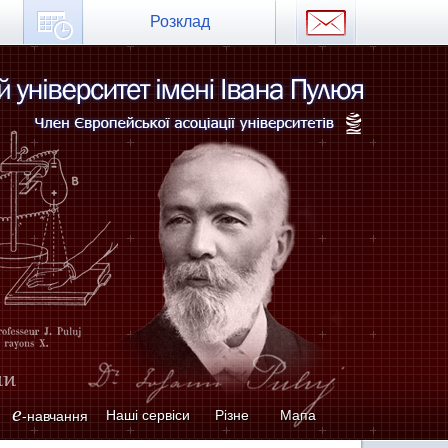
Розклад
e
Наші сервіси
Різне
Мапа
-навчання