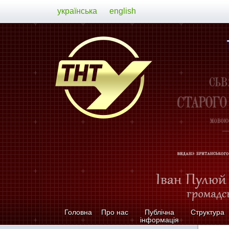
українська
english
Головна
Про нас
Публічна
Структура
інформація