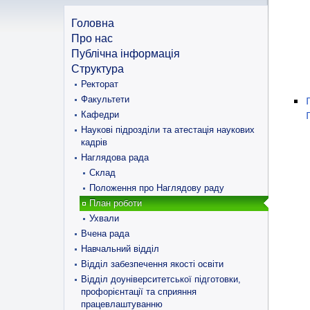
Головна
Про нас
Публічна інформація
Структура
Ректорат
Факультети
Кафедри
Наукові підрозділи та атестація наукових
кадрів
Наглядова рада
Склад
Положення про Наглядову раду
План роботи
Ухвали
Вчена рада
Навчальний відділ
Відділ забезпечення якості освіти
Відділ доуніверситетської підготовки,
профорієнтації та сприяння
працевлаштуванню