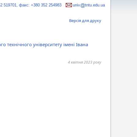
52 519701, факс: +380 352 254983
univ
tntu.edu.ua
Версія для друку
о технічного університету імені Івана
4 квітня 2023 року