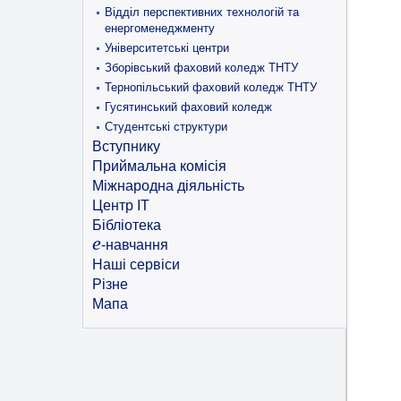
Відділ перспективних технологій та
енергоменеджменту
Університетські центри
Зборівський фаховий коледж ТНТУ
Тернопільський фаховий коледж ТНТУ
Гусятинський фаховий коледж
Студентські структури
Вступнику
Приймальна комісія
Міжнародна діяльність
Центр ІТ
Бібліотека
e
-навчання
Наші сервіси
Різне
Мапа