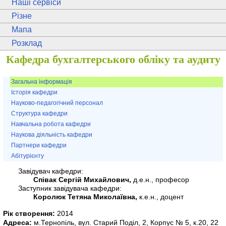
Наші сервіси
Різне
Мапа
Розклад
Кафедра бухгалтерського обліку та аудиту
Загальна інформація
Історія кафедри
Науково-педагогічний персонал
Структура кафедри
Навчальна робота кафедри
Наукова діяльність кафедри
Партнери кафедри
Абітурієнту
Завідувач кафедри:
Співак Сергій Михайлович,
д.е.н., професор
Заступник завідувача кафедри:
Королюк Тетяна Миколаївна,
к.е.н., доцент
Рік створення:
2014
Адреса:
м.Тернопіль, вул. Старий Поділ, 2, Корпус № 5, к.20, 22