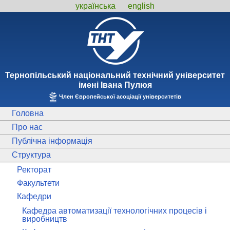
українська
english
Тернопiльський національний технiчний унiверситет
iменi Iвана Пулюя
Член Європейської асоціації університетів
Головна
Про нас
Публічна інформація
Структура
Ректорат
Факультети
Кафедри
Кафедра автоматизації технологічних процесів і
виробництв