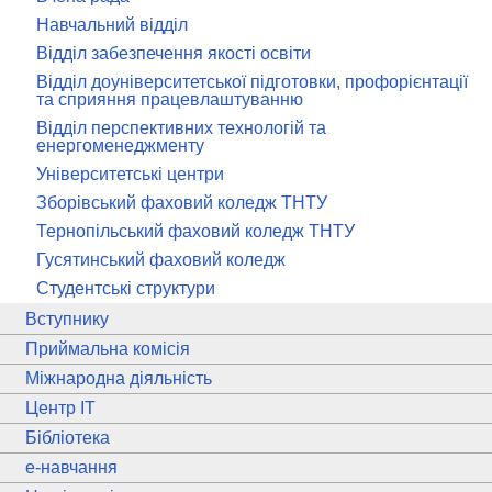
Навчальний відділ
Відділ забезпечення якості освіти
Відділ доуніверситетської підготовки, профорієнтації
та сприяння працевлаштуванню
Відділ перспективних технологій та
енергоменеджменту
Університетські центри
Зборівський фаховий коледж ТНТУ
Тернопільський фаховий коледж ТНТУ
Гусятинський фаховий коледж
Студентські структури
Вступнику
Приймальна комісія
Міжнародна діяльність
Центр ІТ
Бібліотека
e
-навчання