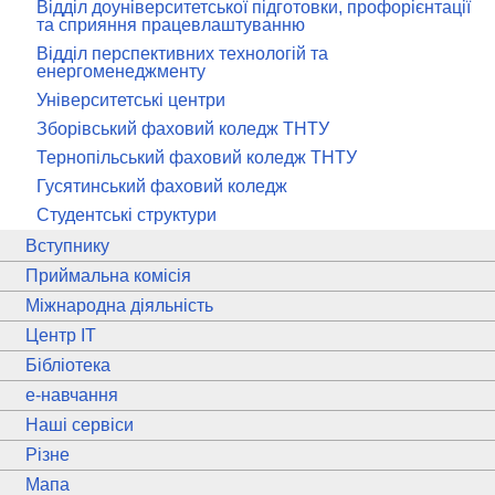
Відділ доуніверситетської підготовки, профорієнтації
та сприяння працевлаштуванню
Відділ перспективних технологій та
енергоменеджменту
Університетські центри
Зборівський фаховий коледж ТНТУ
Тернопільський фаховий коледж ТНТУ
Гусятинський фаховий коледж
Студентські структури
Вступнику
Приймальна комісія
Міжнародна діяльність
Центр ІТ
Бібліотека
e
-навчання
Наші сервіси
Різне
Мапа