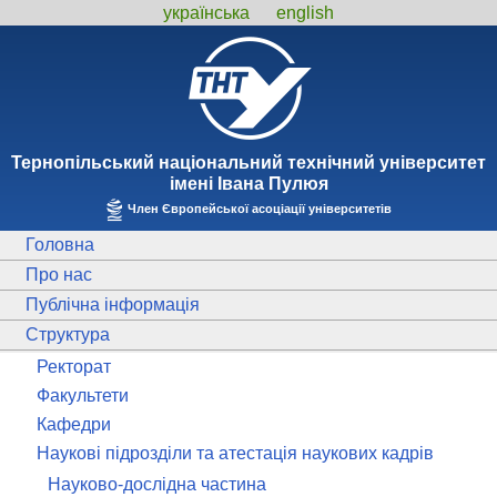
українська
english
Тернопiльський національний технiчний унiверситет
iменi Iвана Пулюя
Член Європейської асоціації університетів
Головна
Про нас
Публічна інформація
Структура
Ректорат
Факультети
Кафедри
Наукові підрозділи та атестація наукових кадрів
Науково-дослідна частина