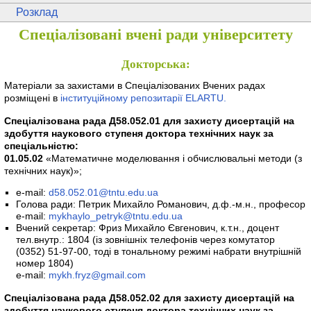
Розклад
Спеціалізовані вчені ради університету
Докторська:
Матеріали за захистами в Спеціалізованих Вчених радах
розміщені в
інституційному репозитарії ELARTU.
Спеціалізована рада Д58.052.01 для захисту дисертацій на
здобуття наукового ступеня доктора технічних наук за
спеціальністю:
01.05.02
«Математичне моделювання і обчислювальні методи (з
технічних наук)»;
e-mail:
d58.052.01@tntu.edu.ua
Голова ради: Петрик Михайло Романович, д.ф.-м.н., професор
e-mail:
mykhaylo_petryk@tntu.edu.ua
Вчений секретар: Фриз Михайло Євгенович, к.т.н., доцент
тел.внутр.: 1804 (із зовнішніх телефонів через комутатор
(0352) 51-97-00, тоді в тональному режимі набрати внутрішній
номер 1804)
e-mail:
mykh.fryz@gmail.com
Спеціалізована рада Д58.052.02 для захисту дисертацій на
здобуття наукового ступеня доктора технічних наук за