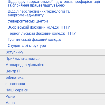
Відділ доуніверситетської підготовки, профорієнтації
та сприяння працевлаштуванню
Відділ перспективних технологій та
енергоменеджменту
Університетські центри
Зборівський фаховий коледж ТНТУ
Тернопільський фаховий коледж ТНТУ
Гусятинський фаховий коледж
Студентські структури
Вступнику
Приймальна комісія
Міжнародна діяльність
Центр ІТ
Бібліотека
e
-навчання
Наші сервіси
Різне
Мапа