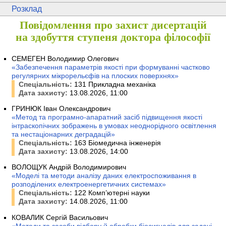
Розклад
Повідомлення про захист дисертацій
на здобуття ступеня доктора філософії
СЕМЕГЕН Володимир Олегович
«Забезпечення параметрів якості при формуванні частково
регулярних мікрорельєфів на плоских поверхнях»
Спеціальність:
131 Прикладна механіка
Дата захисту:
13.08.2026, 11:00
ГРИНЮК Іван Олександрович
«Метод та програмно-апаратний засіб підвищення якості
інтраскопічних зображень в умовах неоднорідного освітлення
та нестаціонарних деградацій»
Спеціальність:
163 Біомедична інженерія
Дата захисту:
13.08.2026, 14:00
ВОЛОЩУК Андрій Володимирович
«Моделі та методи аналізу даних електроспоживання в
розподілених електроенергетичних системах»
Спеціальність:
122 Комп’ютерні науки
Дата захисту:
14.08.2026, 11:00
КОВАЛИК Сергій Васильович
«Методи та засоби відбору й обробки біосигналів для задачі