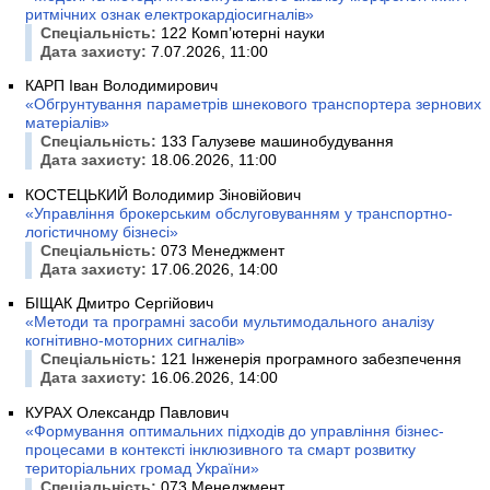
ритмічних ознак електрокардіосигналів»
Спеціальність:
122 Комп’ютерні науки
Дата захисту:
7.07.2026, 11:00
КАРП Іван Володимирович
«Обгрунтування параметрів шнекового транспортера зернових
матеріалів»
Спеціальність:
133 Галузеве машинобудування
Дата захисту:
18.06.2026, 11:00
КОСТЕЦЬКИЙ Володимир Зіновійович
«Управління брокерським обслуговуванням у транспортно-
логістичному бізнесі»
Спеціальність:
073 Менеджмент
Дата захисту:
17.06.2026, 14:00
БІЩАК Дмитро Сергійович
«Методи та програмні засоби мультимодального аналізу
когнітивно-моторних сигналів»
Спеціальність:
121 Інженерія програмного забезпечення
Дата захисту:
16.06.2026, 14:00
КУРАХ Олександр Павлович
«Формування оптимальних підходів до управління бізнес-
процесами в контексті інклюзивного та смарт розвитку
територіальних громад України»
Спеціальність:
073 Менеджмент