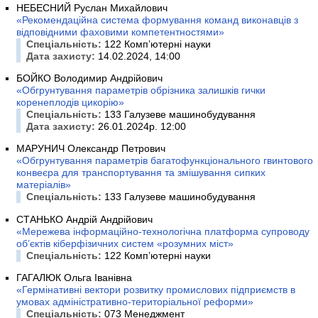
НЕБЕСНИЙ Руслан Михайлович
«Рекомендаційна система формування команд виконавців з
відповідними фаховими компетентностями»
Спеціальність:
122 Комп’ютерні науки
Дата захисту:
14.02.2024, 14:00
БОЙКО Володимир Андрійович
«Обгрунтування параметрів обрізника залишків гички
коренеплодів цикорію»
Спеціальність:
133 Галузеве машинобудування
Дата захисту:
26.01.2024р. 12:00
МАРУНИЧ Олександр Петрович
«Обгрунтування параметрів багатофункціонального гвинтового
конвеєра для транспортування та змішування сипких
матеріалів»
Спеціальність:
133 Галузеве машинобудування
СТАНЬКО Андрій Андрійович
«Мережева інформаційно-технологічна платформа супроводу
об’єктів кіберфізичних систем «розумних міст»
Спеціальність:
122 Комп’ютерні науки
ГАГАЛЮК Ольга Іванівна
«Гермінативні вектори розвитку промислових підприємств в
умовах адміністративно-територіальної реформи»
Спеціальність:
073 Менеджмент