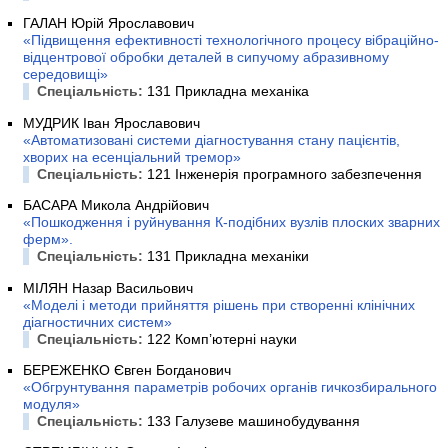
ГАЛАН Юрій Ярославович
«Підвищення ефективності технологічного процесу вібраційно-
відцентрової обробки деталей в сипучому абразивному
середовищі»
Спеціальність:
131 Прикладна механіка
МУДРИК Іван Ярославович
«Автоматизовані системи діагностування стану пацієнтів,
хворих на есенціальний тремор»
Спеціальність:
121 Інженерія програмного забезпечення
БАСАРА Микола Андрійович
«Пошкодження і руйнування К-подібних вузлів плоских зварних
ферм».
Спеціальність:
131 Прикладна механіки
МІЛЯН Назар Васильович
«Моделі і методи прийняття рішень при створенні клінічних
діагностичних систем»
Спеціальність:
122 Комп’ютерні науки
БЕРЕЖЕНКО Євген Богданович
«Обгрунтування параметрів робочих органів гичкозбирального
модуля»
Спеціальність:
133 Галузеве машинобудування