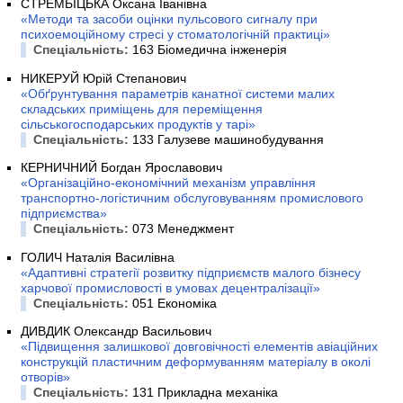
СТРЕМБІЦЬКА Оксана Іванівна
«Методи та засоби оцінки пульсового сигналу при
психоемоційному стресі у стоматологічній практиці»
Спеціальність:
163 Біомедична інженерія
НИКЕРУЙ Юрій Степанович
«Обґрунтування параметрів канатної системи малих
складських приміщень для переміщення
сільськогосподарських продуктів у тарі»
Спеціальність:
133 Галузеве машинобудування
КЕРНИЧНИЙ Богдан Ярославович
«Організаційно-економічний механізм управління
транспортно-логістичним обслуговуванням промислового
підприємства»
Спеціальність:
073 Менеджмент
ГОЛИЧ Наталія Василівна
«Адаптивні стратегії розвитку підприємств малого бізнесу
харчової промисловості в умовах децентралізації»
Спеціальність:
051 Економіка
ДИВДИК Олександр Васильович
«Підвищення залишкової довговічності елементів авіаційних
конструкцій пластичним деформуванням матеріалу в околі
отворів»
Спеціальність:
131 Прикладна механіка