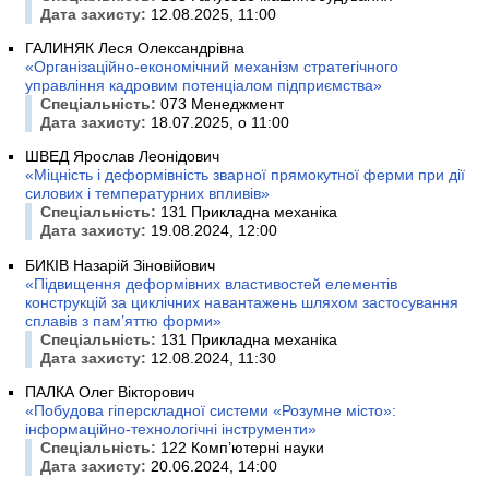
Дата захисту:
12.08.2025, 11:00
ГАЛИНЯК Леся Олександрівна
«Організаційно-економічний механізм стратегічного
управління кадровим потенціалом підприємства»
Спеціальність:
073 Менеджмент
Дата захисту:
18.07.2025, о 11:00
ШВЕД Ярослав Леонідович
«Міцність і деформівність зварної прямокутної ферми при дії
силових і температурних впливів»
Спеціальність:
131 Прикладна механіка
Дата захисту:
19.08.2024, 12:00
БИКІВ Назарій Зіновійович
«Підвищення деформівних властивостей елементів
конструкцій за циклічних навантажень шляхом застосування
сплавів з пам’яттю форми»
Спеціальність:
131 Прикладна механіка
Дата захисту:
12.08.2024, 11:30
ПАЛКА Олег Вікторович
«Побудова гіперскладної системи «Розумне місто»:
інформаційно-технологічні інструменти»
Спеціальність:
122 Комп’ютерні науки
Дата захисту:
20.06.2024, 14:00