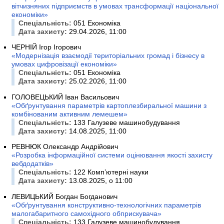
вітчизняних підприємств в умовах трансформації національної
економіки»
Спеціальність:
051 Економіка
Дата захисту:
29.04.2026, 11:00
ЧЕРНІЙ Ігор Ігорович
«Модернізація взаємодії територіальних громад і бізнесу в
умовах цифровізації економіки»
Спеціальність:
051 Економіка
Дата захисту:
25.02.2026, 11:00
ГОЛОВЕЦЬКИЙ Іван Васильович
«Обґрунтування параметрів картоплезбиральної машини з
комбінованим активним лемешем»
Спеціальність:
133 Галузеве машинобудування
Дата захисту:
14.08.2025, 11:00
РЕВНЮК Олександр Андрійович
«Розробка інформаційної системи оцінювання якості захисту
вебдодатків»
Спеціальність:
122 Комп’ютерні науки
Дата захисту:
13.08.2025, о 11:00
ЛЕВИЦЬКИЙ Богдан Богданович
«Обґрунтування конструктивно-технологічних параметрів
малогабаритного самохідного обприскувача»
Спеціальність:
133 Галузеве машинобудування