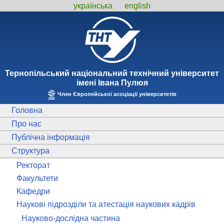
українська
english
Тернопiльський національний технiчний унiверситет
iменi Iвана Пулюя
Член Європейської асоціації університетів
Головна
Про нас
Публічна інформація
Структура
Ректорат
Факультети
Кафедри
Наукові підрозділи та атестація наукових кадрів
Науково-дослідна частина