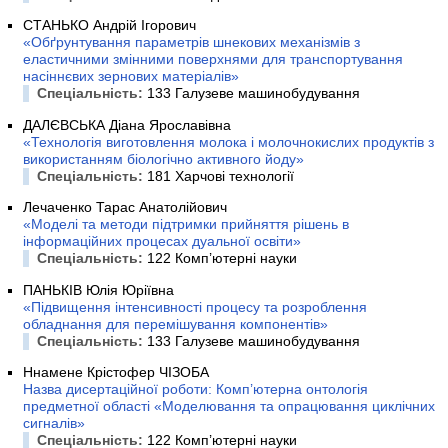
СТАНЬКО Андрій Ігорович
«Обґрунтування параметрів шнекових механізмів з
еластичними змінними поверхнями для транспортування
насіннєвих зернових матеріалів»
Спеціальність:
133 Галузеве машинобудування
ДАЛЄВСЬКА Діана Ярославівна
«Технологія виготовлення молока і молочнокислих продуктів з
використанням біологічно активного йоду»
Спеціальність:
181 Харчові технології
Лечаченко Тарас Анатолійович
«Моделі та методи підтримки прийняття рішень в
інформаційних процесах дуальної освіти»
Спеціальність:
122 Комп’ютерні науки
ПАНЬКІВ Юлія Юріївна
«Підвищення інтенсивності процесу та розроблення
обладнання для перемішування компонентів»
Спеціальність:
133 Галузеве машинобудування
Ннамене Крістофер ЧІЗОБА
Назва дисертаційної роботи: Комп’ютерна онтологія
предметної області «Моделювання та опрацювання циклічних
сигналів»
Спеціальність:
122 Комп’ютерні науки