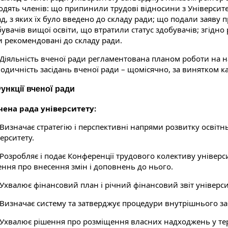
одять членів: що припинили трудові відносини з Університет
д, з яких їх було введено до складу ради; що подали заяву п
бувачів вищої освіти, що втратили статус здобувачів; згідн
и рекомендовані до складу ради.
. Діяльність вченої ради регламентована планом роботи на 
одичність засідань вченої ради – щомісячно, за винятком к
Функції вченої ради
Вчена рада університету:
 Визначає стратегію і перспективні напрями розвитку освітнь
ерситету.
 Розробляє і подає Конференції трудового колективу універси
ення про внесення змін і доповнень до нього.
 Ухвалює фінансовий план і річний фінансовий звіт універси
. Визначає систему та затверджує процедури внутрішнього за
. Ухвалює рішення про розміщення власних надходжень у те