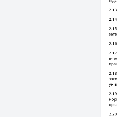
під
2.1
2.14
2.15
затв
2.16
2.1
вче
прац
2.1
зак
унів
2.19
норм
орга
2.2