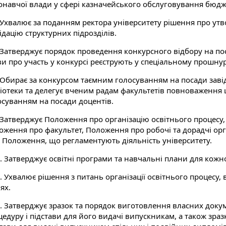
онавчої влади у сфері казначейського обслуговування бюдже
. Ухвалює за поданням ректора університету рішення про ут
ідацію структурних підрозділів.
. Затверджує порядок проведення конкурсного відбору на по
ви про участь у конкурсі реєструють у спеціальному прошн
. Обирає за конкурсом таємним голосуванням на посади завід
ліотеки та делегує вченим радам факультетів повноваження
осуванням на посади доцентів.
. Затверджує Положення про організацію освітнього процесу
оження про факультет, Положення про робочі та дорадчі орг
і Положення, що регламентують діяльність університету.
. Затверджує освітні програми та навчальні плани для кожно
. Ухвалює рішення з питань організації освітнього процесу
ях.
2. Затверджує зразок та порядок виготовлення власних доку
едуру і підстави для його видачі випускникам, а також зра