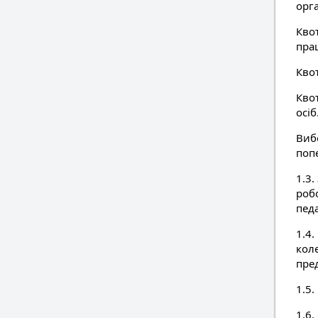
орг
Кво
прац
Кво
Квот
осіб
Виб
поп
1.3.
роб
педа
1.4
кол
пре
1.5
1.6.