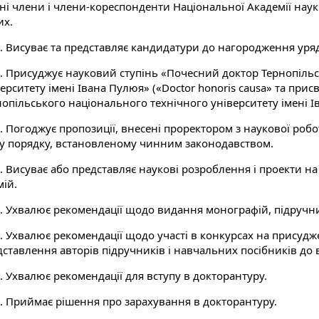
ні члени і члени-кореспонденти Національної Академії наук 
их.
1. Висуває та представляє кандидатури до нагородження ур
2. Присуджує науковий ступінь «Почесний доктор Тернопіль
верситету імені Івана Пулюя» («Doctor honoris causa» та пр
нопільського національного технічного університету імені І
3. Погоджує пропозиції, внесені проректором з наукової роб
 у порядку, встановленому чинним законодавством.
4. Висуває або представляє наукові розроблення і проекти н
мій.
5. Ухвалює рекомендації щодо видання монографій, підручни
6. Ухвалює рекомендації щодо участі в конкурсах на присуд
ставлення авторів підручників і навчальних посібників до в
. Ухвалює рекомендації для вступу в докторантуру.
8. Приймає рішення про зарахування в докторантуру.