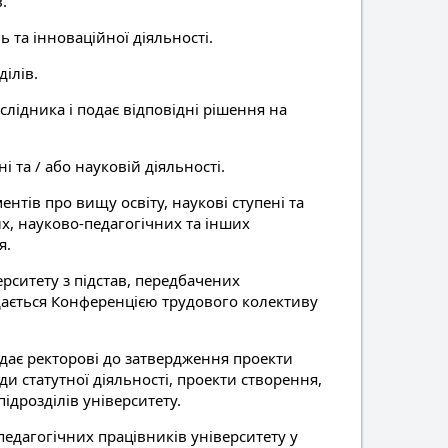
.
 та інноваційної діяльності.
ілів.
слідника і подає відповідні рішення на
і та / або науковій діяльності.
нтів про вищу освіту, наукові ступені та
их, науково-педагогічних та інших
я.
рситету з підстав, передбачених
ядається Конференцією трудового колективу
подає ректорові до затвердження проекти
и статутної діяльності, проекти створення,
підрозділів університету.
едагогічних працівників університету у