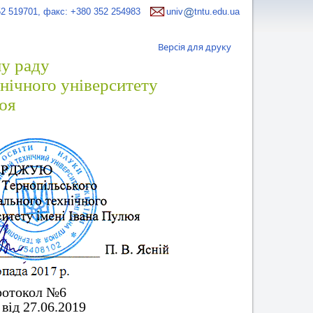
52 519701, факс: +380 352 254983
univ
tntu.edu.ua
Версія для друку
у раду
нічного університету
люя
протокол №6
від 27.06.2019