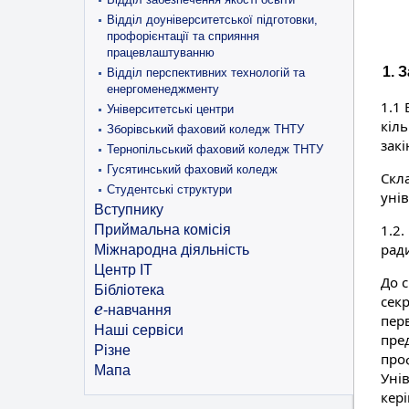
Відділ доуніверситетської підготовки,
профорієнтації та сприяння
працевлаштуванню
1. 
Відділ перспективних технологій та
енергоменеджменту
1.1 
Університетські центри
кіль
Зборівський фаховий коледж ТНТУ
зак
Тернопільський фаховий коледж ТНТУ
Гусятинський фаховий коледж
Скл
Студентські структури
уні
Вступнику
1.2
Приймальна комісія
ради
Міжнародна діяльність
Центр ІТ
До 
Бібліотека
сек
e
-навчання
пер
Наші сервіси
пре
Різне
проф
Мапа
Унів
кер