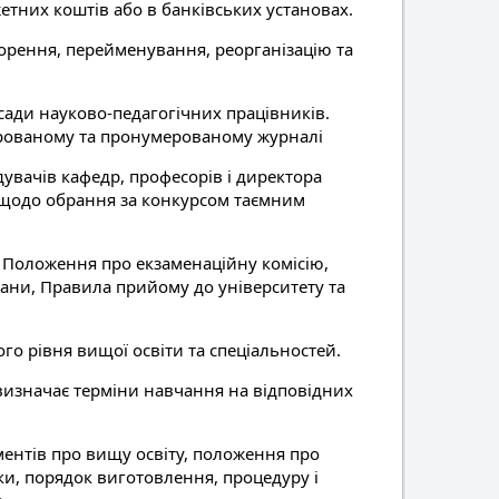
тних коштів або в банківських установах.
ворення, перейменування, реорганізацію та
сади науково-педагогічних працівників.
урованому та пронумерованому журналі
увачів кафедр, професорів і директора
 щодо обрання за конкурсом таємним
, Положення про екзаменаційну комісію,
ани, Правила прийому до університету та
го рівня вищої освіти та спеціальностей.
, визначає терміни навчання на відповідних
ментів про вищу освіту, положення про
зки, порядок виготовлення, процедуру і