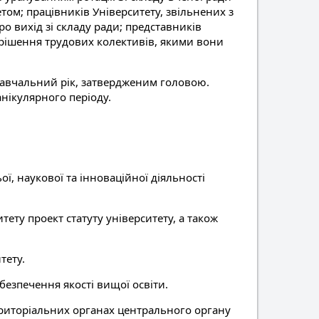
ом; працівників Університету, звільнених з
ро вихід зі складу ради; представників
о рішення трудових колективів, якими вони
навчальний рік, затвердженим головою.
анікулярного періоду.
ої, наукової та інноваційної діяльності
тету проект статуту університету, а також
тету.
безпечення якості вищої освіти.
риторіальних органах центрального органу