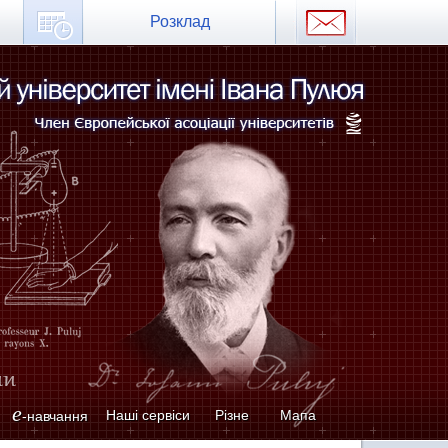
Розклад
e
Наші сервіси
Різне
Мапа
-навчання