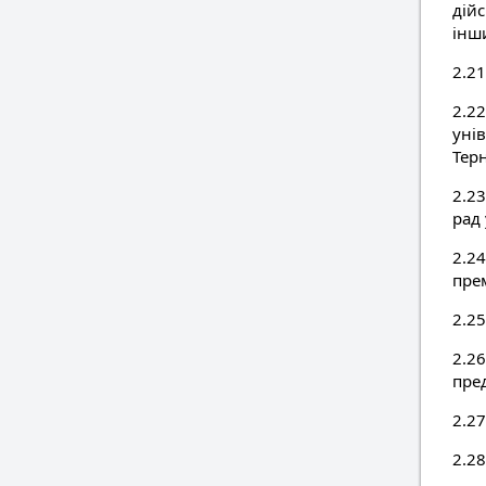
дійс
інш
2.2
2.2
уні
Тер
2.2
рад
2.2
пре
2.2
2.2
пред
2.27
2.2