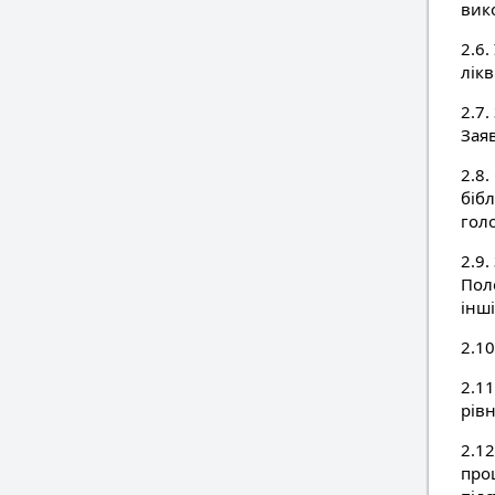
вик
2.6
лікв
2.7
Зая
2.8
біб
гол
2.9
Пол
інш
2.10
2.11
рівн
2.1
проц