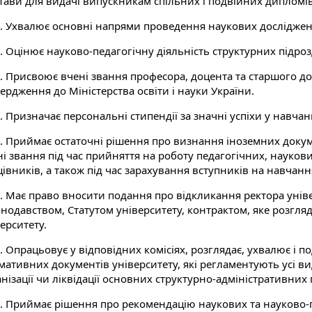
стави для видачі випускникам спільних і подвійних дипломів
3. Ухвалює основні напрями проведення наукових досліджень
. Оцінює науково-педагогічну діяльність структурних підрозд
. Присвоює вчені звання професора, доцента та старшого до
ердження до Міністерства освіти і науки України.
. Призначає персональні стипендії за значні успіхи у навчанн
7. Приймає остаточні рішення про визнання іноземних докуме
ні звання під час прийняття на роботу педагогічних, науков
івників, а також під час зарахування вступників на навчанн
8. Має право вносити подання про відкликання ректора уніве
онодавством, Статутом університету, контрактом, яке розгл
ерситету.
. Опрацьовує у відповідних комісіях, розглядає, ухвалює і 
ативних документів університету, які регламентують усі вид
нізації чи ліквідації основних структурно-адміністративних 
0. Приймає рішення про рекомендацію наукових та науково-п