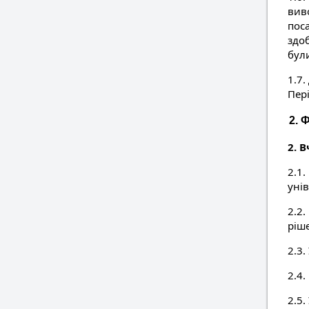
вив
поса
здо
бул
1.7
Пері
2. 
2. 
2.1.
унів
2.2.
ріш
2.3.
2.4
2.5