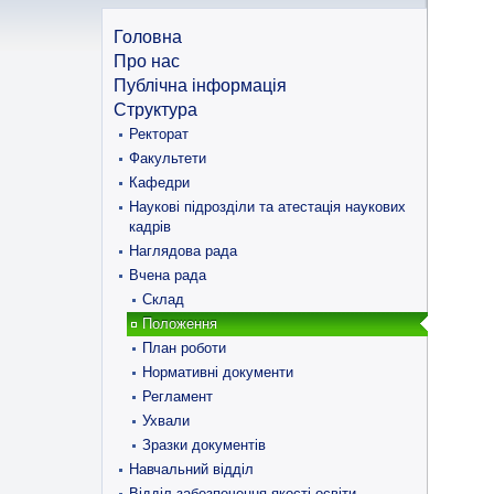
Головна
Про нас
Публічна інформація
Структура
Ректорат
Факультети
Кафедри
Наукові підрозділи та атестація наукових
кадрів
Наглядова рада
Вчена рада
Склад
Положення
План роботи
Нормативні документи
Регламент
Ухвали
Зразки документів
Навчальний відділ
Відділ забезпечення якості освіти