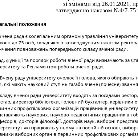
зі змінами від 26.01.2021, 
затверджено наказом №4/7-75 в
Загальні положення
Вчена рада є колегіальним органом управління університету,
кості до 75 осіб, склад якого затверджується наказом ректор
інчення повноважень попереднього складу вченої ради.
ад, функції та порядок роботи вченої ради визначають за С
верситету та Регламентом роботи вченої ради.
. Вчену раду університету очолює її голова, якого обирають
, які мають науковий ступінь та/або вчене (почесне) звання,
складу вченої ради університету входять за посадами ректор
ретар, директор бібліотеки, головний бухгалтер, керівники 
винних профспілкових організацій працівників університету,
дставляють наукових, науково-педагогічних працівників і об
есорів, докторів філософії, докторів наук, виборні предста
ерситету і які працюють у ньому на постійній основі, вибор
івники виборних органів первинних профспілкових організаці