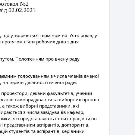
протокол №2
ід 02.02.2021
 що утворюється терміном на п’ять років, у
а протягом п’яти робочих днів з дня
татутом, Положенням про вчену раду
 таємним голосуванням з числа членів вченої
 на термін діяльності вченої ради.
, проректори, декани факультетів, учений
органів самоврядування та виборних органів
 а також виборні представники, які
ираються з числа завідувачів кафедр,
вники, які представляють інших працівників
ні представники аспірантів, докторантів,
й студентів та аспірантів, керівники