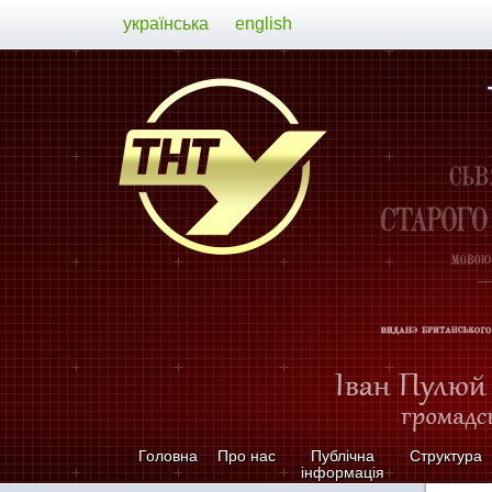
українська
english
Головна
Про нас
Публічна
Структура
інформація