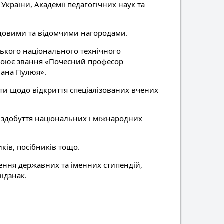
України, Академії педагогічних наук та
ядовими та відомчими нагородами.
ського національного технічного
исвоює звання «Почесний професор
вана Пулюя».
оти щодо відкриття спеціалізованих вчених
а здобуття національних і міжнародних
ків, посібників тощо.
ження державних та іменних стипендій,
ідзнак.