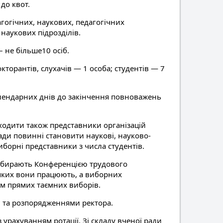
до квот.
гогічних, наукових, педагогічних
 наукових підрозділів.
 не більше10 осіб.
кторантів, слухачів — 1 особа; студентів — 7
алендарних днів до закінчення повноважень
входити також представники організацій
ади повинні становити наукові, науково-
виборні представники з числа студентів.
у обирають Конференцією трудового
у яких вони працюють, а виборних
ом прямих таємних виборів.
и та розпорядженнями ректора.
 урахуванням ротації. Зі складу вченої ради