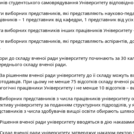
анів студентського самоврядування Університету відповідно 
ти виборних представників, які представляють науково-педа
івників – 1 представник від кафедри, 1 представник від усіх
та виборних представників інших працівників Університету –
и виборних представників, які представляють аспірантів, до
.
ори до складу вченої ради університету починають за 30 к
ереднього складу вченої ради.
 За рішенням вченої ради університету до її складу можуть 
отодавців. При цьому не менше 75 відсотків складу вченої р
гогічні працівники Університету і не менше 10 відсотків – 
. Виборних представників з числа працівників університет
ективу університету за поданням структурних підрозділів, 
дставників з числа здобувачів вищої освіти обирають шлях
. Рішення вченої ради університету вводяться в дію наказам
 Склад вченої ради університету затверджує наказом ректор з