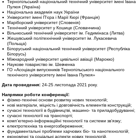
Тернопільський національний технічний університет імені Івана
Пулюя (Україна)
Національна академія наук України
Університет імені П’єра і Марії Кюрі (Франція)
Маріборский університет (Словенія)
Технічний університет у Кошице (Словаччина)
Вільнюський технічний університет ім. Гедимінаса (Литва)
Жешувський політехнічний університет ім. Лукасевича
(Польща)
Білоруський національний технічний університет (Республіка
Білорусь)
Міжнародний університет цивільної авіації (Марокко)
Наукове товариство ім. Шевченка
ГО «Асоціація випускників Тернопільського національного
технічного університету імені Івана Пулюя»
Дата проведення:
24-25 листопада 2021 року.
Напрямки роботи конференції:
фізико-технічні основи розвитку нових технологій;
нові матеріали, міцність і довговічність елементів конструкцій;
сучасні технології в будівництві, машино- та приладобудуванні;
сучасні технології на транспорті;
комп’ютерно-інформаційні технології та системи зв’язку;
електротехніка та енергозбереження;
фундаментальні проблеми харчових біо- та нанотехнологій;
економічні та соціальні аспекти нових технологій.