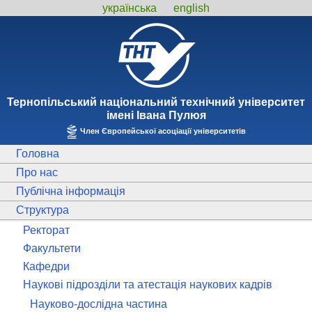
українська
english
Тернопiльський національний технiчний унiверситет
iменi Iвана Пулюя
Член Європейської асоціації університетів
Головна
Про нас
Публічна інформація
Структура
Ректорат
Факультети
Кафедри
Наукові підрозділи та атестація наукових кадрів
Науково-дослідна частина