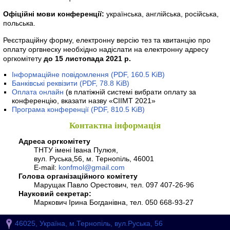
Офіційні мови конференції:
українська, англійська, російська,
польська.
Реєстраційну форму, електронну версію тез та квитанцію про
оплату оргвнеску необхідно надіслати на електронну адресу
оргкомітету
до 15 листопада 2021 р.
Інформаційне повідомлення
(PDF, 160.5 KiB)
Банківські реквізити
(PDF, 78.8 KiB)
Оплата онлайн
(в платіжній системі вибрати оплату за
конференцію, вказати назву «CIIMT 2021»
Програма конференції
(PDF, 810.5 KiB)
Контактна інформація
Адреса оргкомітету
ТНТУ імені Івана Пулюя,
вул. Руська,56, м. Тернопіль, 46001
E-mail:
konfmol@gmail.com
Голова організаційного комітету
Марущак Павло Орестович, тел. 097 407-26-96
Науковий секретар:
Маркович Ірина Богданівна, тел. 050 668-93-27
46025, Україна, м.Тернопіль, вул.Руська, 56