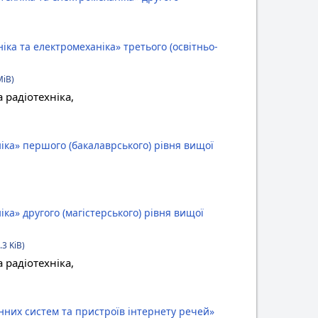
ка та електромеханіка» третього (освітньо-
MiB)
 радіотехніка,
іка» першого (бакалаврського) рівня вищої
ка» другого (магістерського) рівня вищої
.3 KiB)
 радіотехніка,
них систем та пристроїв інтернету речей»