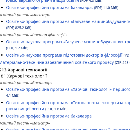
(бакалаврського) рівня вищої освіти
(PDF, 4.3 MiB)
Освітньо-професійна програма бакалавра.
(PDF, 11.0 MiB)
освітній рівень «магістр»
Освітньо-професійна програма «Галузеве машинобудування» д
(PDF, 825.2 KiB)
освітній рівень «доктор філософії»
Освітньо-наукова програма «Галузеве машинобудування» трет
(PDF, 1.2 MiB)
Освітньо-наукова програма підготовки докторів філософії
(PDF
Матеріально-технічне забезпечення освітнього процесу
(ZIP, 528.
G13
Харчові технології
181 Харчові технології
освітній рівень «бакалавр»
Освітньо-професійна програма «Харчові технології» першого
4.1 MiB)
Освітньо-професійна програма «Технологічна експертиза ха
рівня вищої освіти
(PDF, 1.8 MiB)
Освітньо-професійна програма бакалавра
освітній рівень «магістр»
Освітньо-професійна програма «Харчові технології» другого 