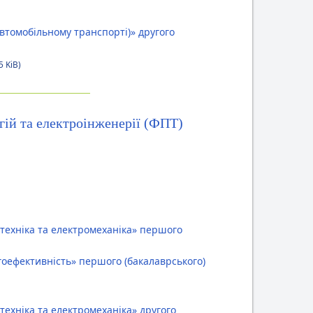
втомобільному транспорті)» другого
5 KiB)
ій та електроінженерії (ФПТ)
техніка та електромеханіка» першого
оефективність» першого (бакалаврського)
ехніка та електромеханіка» другого