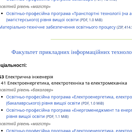
освітній рівень «магістр»
Освітньо-професійна програма «Транспортні технології (на а
(магістерського) рівня вищої освіти
(PDF, 1.0 MiB)
Матеріально-технічне забезпечення освітнього процесу
(ZIP, 414.
Факультет прикладних інформаційних технолог
ціальності:
G3
Електрична інженерія
141 Електроенергетика, електротехніка та електромеханіка
освітній рівень «бакалавр»
Освітньо-професійна програма «Електроенергетика, електро
(бакалаврського) рівня вищої освіти
(PDF, 1.0 MiB)
Освітньо-професійна програма «Енергоменеджмент та енерг
рівня вищої освіти
(PDF, 1.1 MiB)
освітній рівень «магістр»
Освітньо-професійна програма «Електроенергетика, електрот