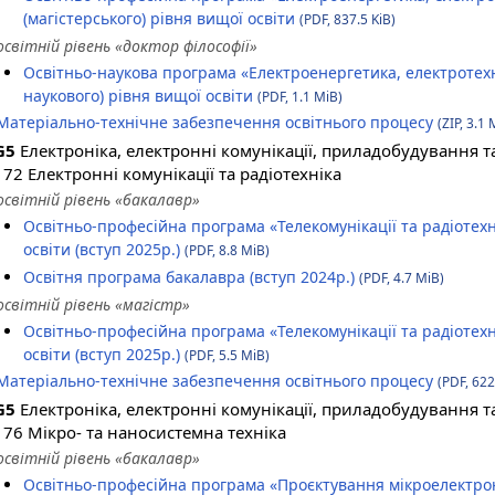
(магістерського) рівня вищої освіти
(PDF, 837.5 KiB)
освітній рівень «доктор філософії»
Освітньо-наукова програма «Електроенергетика, електротехні
наукового) рівня вищої освіти
(PDF, 1.1 MiB)
Матеріально-технічне забезпечення освітнього процесу
(ZIP, 3.1 
G5
Електроніка, електронні комунікації, приладобудування та
172 Електронні комунікації та радіотехніка
освітній рівень «бакалавр»
Освітньо-професійна програма «Телекомунікації та радіотехн
освіти (вступ 2025р.)
(PDF, 8.8 MiB)
Освітня програма бакалавра (вступ 2024р.)
(PDF, 4.7 MiB)
освітній рівень «магістр»
Освітньо-професійна програма «Телекомунікації та радіотехні
освіти (вступ 2025р.)
(PDF, 5.5 MiB)
Матеріально-технічне забезпечення освітнього процесу
(PDF, 622
G5
Електроніка, електронні комунікації, приладобудування та
176 Мікро- та наносистемна техніка
освітній рівень «бакалавр»
Освітньо-професійна програма «Проєктування мікроелектрон