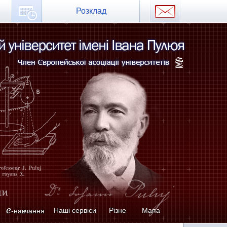
Розклад
e
Наші сервіси
Різне
Мапа
-навчання