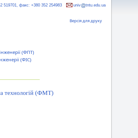
52 519701, факс: +380 352 254983
univ
tntu.edu.ua
Версія для друку
нженерії (ФПТ)
нженерії (ФІС)
та технологій (ФМТ)