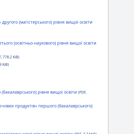
ругого (магістерського) рівня вищої освіти
ього (освітньо-наукового) рівня вищої освіти
, 778.2 KiB)
9 KiB)
 (бакалаврського) рівня вищої освіти
(PDF,
рчових продуктів» першого (бакалаврського)
(магістерського) рівня вищої освіти
(PDF, 7.7 MiB)