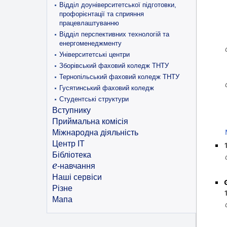
Відділ доуніверситетської підготовки,
профорієнтації та сприяння
працевлаштуванню
Відділ перспективних технологій та
енергоменеджменту
Університетські центри
Зборівський фаховий коледж ТНТУ
Тернопільський фаховий коледж ТНТУ
Гусятинський фаховий коледж
Студентські структури
Вступнику
Приймальна комісія
Міжнародна діяльність
Центр ІТ
Бібліотека
e
-навчання
Наші сервіси
Різне
Мапа