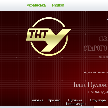
українська
english
Головна
Про нас
Публічна
Структура
інформація