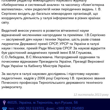
головний редактор міжнародного наукового журналу
«Кибернетика и системный анализ» та часопису «Комп’ютерна
математика», член редколегій низки періодичних видань. І. В.
Сергієнко входить до багатьох міжнародних організацій, що
координують діяльність у галузі інформатики в різних країнах
світу.
Видатний внесок ученого в розвиток вітчизняної науки
відзначений численними нагородами та преміями. І.В.Сергієнко
— заслужений діяч науки і техніки України, шість разів ставав
лауреатом Державної премії СРСР, УРСР та України в галузі
науки і техніки, премій Ради Міністрів СРСР. За наукові відкриття
був удостоєний академічних премій імені В.М.Глушкова,
С.О.Лебедєва, В.С.Михалевича. Нагороджений орденами та
почесними відзнаками Президента України, Президії Верховної
Ради України та Кабінету Міністрів України.
За заслуги в галузі наукових досліджень і підготовку науково-
педагогічних. кадрів у 2006 році Сергієнку І.В. присвоєно звання
Почесного професора Тернопільського державного технічного
університету.
12 листопада 2013 року
46025, Україна, м.Тернопіль, вул.Руська, 56
тел.: +380 352 519701, факс: +380 352 254983