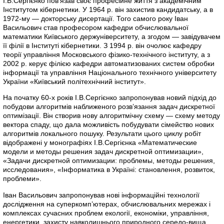
І.В.Сергієнко пов’язав своє професійне життя з академічним
Інститутом кібернетики. У 1964 р. він захистив кандидатську, а в
1972-му — докторську дисертації. Того самого року Іван
Васильович став професором кафедри обчислювальної
математики Київського держуніверситету, а згодом — завідувачем
її філії в Інституті кібернетики. З 1994 р. він очолює кафедру
теорії управління Московського фізико-технічного інституту, а з
2002 р. керує філією кафедри автоматизованих систем обробки
інформації та управління Національного технічного університету
України «Київський політехнічний інститут».
На початку 60-х років І.В.Сергієнко запропонував новий підхід до
побудови алгоритмів наближеного розв’язання задач дискретної
оптимізації. Він створив нову алгоритмічну схему — схему методу
вектора спаду, що дала можливість побудувати сімейство нових
алгоритмів локального пошуку. Результати цього циклу робіт
відображені у монографіях І.В.Сергієнка «Математические
модели и методы решения задач дискретной оптимизации»,
«Задачи дискретной оптимизации: проблемы, методы решения,
исследования», «Інформатика в Україні: становлення, розвиток,
проблеми».
Іван Васильович запропонував нові інформаційні технології
дослідження на суперкомп’ютерах, обчислювальних мережах і
комплексах сучасних проблем екології, економіки, управління,
енергетики, захисту навколишнього природного середо-вища,