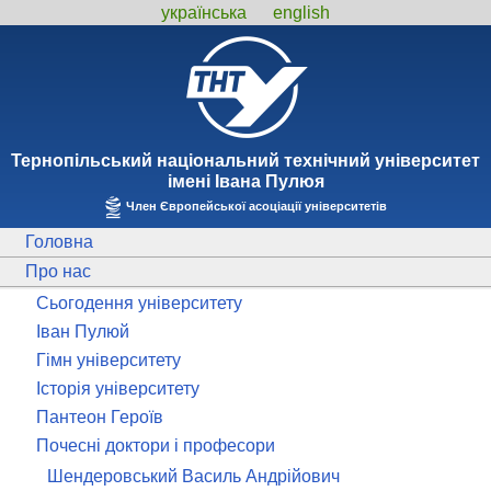
українська
english
Тернопiльський національний технiчний унiверситет
iменi Iвана Пулюя
Член Європейської асоціації університетів
Головна
Про нас
Сьогодення університету
Іван Пулюй
Гімн університету
Історія університету
Пантеон Героїв
Почесні доктори і професори
Шендеровський Василь Андрійович