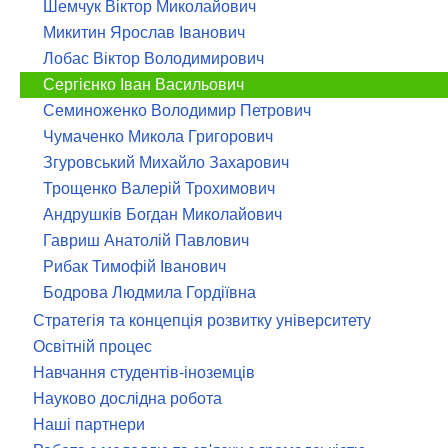
Шемчук Віктор Миколайович
Микитин Ярослав Іванович
Лобас Віктор Володимирович
Сергієнко Іван Васильович
Семиноженко Володимир Петрович
Чумаченко Микола Григорович
Згуровський Михайло Захарович
Трощенко Валерій Трохимович
Андрушків Богдан Миколайович
Гавриш Анатолій Павлович
Рибак Тимофій Іванович
Бодрова Людмила Гордіївна
Стратегія та концепція розвитку університету
Освітній процес
Навчання студентів-іноземців
Науково дослідна робота
Наші партнери