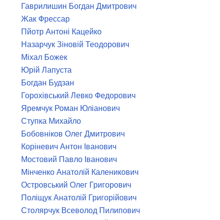
Гаврилишин Богдан Дмитрович
Жак Фрессар
Пйотр Антоні Кацейко
Назарчук Зіновій Теодорович
Міхал Божек
Юрій Лапуста
Богдан Будзан
Горохівський Левко Федорович
Яремчук Роман Юліанович
Ступка Михайло
Бобовніков Олег Дмитрович
Коріневич Антон Іванович
Мостовий Павло Іванович
Мінченко Анатолій Каленикович
Островський Олег Григорович
Поліщук Анатолій Григорійович
Столярчук Всеволод Пилипович