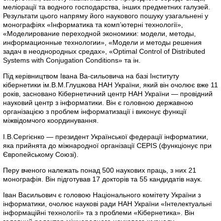
меліорації та водного господарства, інших предметних галузей.
Результати цього напряму його наукового пошуку узагальнені у
монографіях «Інформатика та комп’ютерні технології»,
«Моделирование переходной экономики: модели, методы,
информационные технологии», «Модели и методы решения
задач в неоднородных средах», «Optimal Control of Distributed
Systems with Conjugation Conditions» та ін.
Під керівництвом Івана Ва-сильовича на базі Інституту
кібернетики ім.В.М.Глушкова НАН України, який він очолює вже 11
років, засновано Кібернетичний центр НАН України — провідний
науковий центр з інформатики. Він є головною державною
організацією з проблем інформатизації і виконує функції
міжвідомчого координування.
І.В.Сергієнко — президент Української федерації інформатики,
яка прийнята до міжнародної організації СЕРІS (функціонує при
Європейському Союзі).
Перу вченого належать понад 500 наукових праць, з них 21
монографія. Він підготував 17 докторів та 55 кандидатів наук.
Іван Васильович є головою Національного комітету України з
інформатики, очолює наукові ради НАН України «Інтелектуальні
інформаційні технології» та з проблеми «Кібернетика». Він