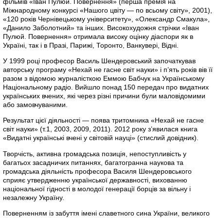
фільмів «Іван Пулюй. Повернення» (перша премія на
Міжнародному конкурсі «Нашого цвіту — по всьому світу», 2001),
«120 років Чернівецькому університету», «Олександр Смакула»,
«Данило Заболотний» та інших. Високохудожня стрічки «Іван
Пулюй. Повернення» отримала високу оцінку діаспори як в
Україні, так і в Празі, Парижі, Торонто, Ванкувері, Відні.
У 1999 році професор Василь Шендеровський започаткував
авторську програму «Нехай не гасне світ науки» і п’ять років вів її
разом з відомою журналісткою Еммою Бабчук на Українському
Національному радіо. Вийшло понад 150 передач про видатних
українських вчених, які через різні причини були маловідомими
або замовчуваними.
Результат цієї діяльності — поява тритомника «Нехай не гасне
світ науки» (т.1, 2003, 2009, 2011). 2012 року з’явилася книга
«Видатні українські вчені у світовій науці» (стислий довідник).
Творчість, активна громадська позиція, непоступливість у
багатьох засадничих питаннях, багатогранна наукова та
громадська діяльність професора Василя Шендеровського
сприяє утвердженню української державності, вихованню
національної гідності в молодої генерації борців за вільну і
незалежну Україну.
Поверненням із забуття імені славетного сина України, великого