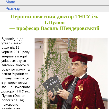
Мапа
Розклад
Перший почесний доктор ТНТУ ім.
І.Пулюя
— професор Василь Шендеровський
Відповідно до
ухвали вченої
ради від 15
червня 2012 року
вперше в історії
університету за
вагомий внесок у
розвиток науки та
освіти України та
плідну співпрацю
з університетом
звання Почесного
доктора ТНТУ ім..
Пулюя (Doctor
honoris causa)
присвоєно
провідному