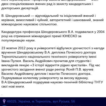
двох спеціалізованих вчених рад із захисту кандидатських і
докторських дисертацій.
В. Шендеровський — відповідальний та ініціативний вчений і
керівник, вимогливий і чуйний, авторитетний і шанований, знаний
міжнародною науковою спільнотою.
Кандидатура професора Шендеровського В.А. подавалася у 2004
році на отримання міжнародної премії ЮНЕСКО за
популяризацію науки.
23 жовтня 2012 року в університеті відбулися урочистості з нагоди
вручення Шендеровському В.А. диплома Почесного доктора
Тернопільського національного технічного університету імені
Івана Пулюя. Василь Андрійович прочитав для студентів і
викладачів лекцію «З історії відкриття рідких кристалів». Під час
урочистого засідання вченої ради ректор Ясній П.В. вручив
Василю Андрійовичу диплом і мантію Почесного доктора.
Подякувавши колективу університету за високу відзнаку,
В.А.Шендеровський подарував науково-технічній бібліотеці ТНТУ
свої нові книги.
.
46025, Україна, м.Тернопіль, вул.Руська, 56