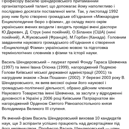
Професору Василю Шендеровського притаманний
організаторський талант, що допомагає йому наполегливо і
послідовно досягати поставленої мети. Так, у листопаді 1992
року ним було створено громадське об’єднання «Міжнародне
Енциклопедичне бюро з фізики», до складу якого окрім
українських вчених входили і входять провідні вчені діаспори
Ю.Даревич, Д. Струк (нині покійний), О.Біланюк (США) (нині
покійний), А.Жуковський (Франція), М.Горбач (Канада). Головним
завданням наукового громадського об’єднання є створення
«Енциклопедії Фізики» українською мовою та підготовка
термінологічних словників з фізики та історії науки.
Василь Шендеровський – лауреат премії Фонду Тараса Шевченка
(1997) та імені Івана Огієнка (1999), нагороджений Подякою
Голови Київської міської державної адміністрації (2001) та
нагрудним знаком «Знак Пошани» (2002). У березні 2003 року В.
Шендеровського, як вияв високої оцінки його наукової і
громадсько-політичної діяльності, обрано дійсним членом
Наукового Товариства імені Шевченка, за заслуги у відродженні
духовності в Україні у 2006 році Київським Патріархатом він
нагороджений Орденом Святого Рівноапостольного князя
Володимира Великого ІІІ ступеня.
Як вчений-фізик Василь Шендеровський виховав 10 кандидатів
наук, ще 3 аспіранти успішно працюють над дисертаціями під
його керівництвом. Професор Василь Шендеровський — член