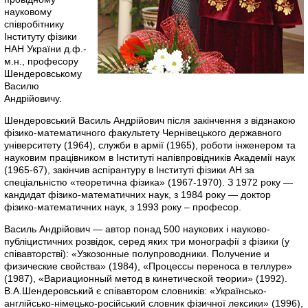
науковому
співробітнику
Інституту фізики
НАН України д.ф.-
м.н., професору
Шендеровському
Василю
Андрійовичу.
Шендеровський Василь Андрійович після закінчення з відзнакою
фізико-математичного факультету Чернівецького державного
університету (1964), служби в армії (1965), роботи інженером та
науковим працівником в Інституті напівпровідників Академії наук
(1965-67), закінчив аспірантуру в Інституті фізики АН за
спеціальністю «теоретична фізика» (1967-1970). З 1972 року —
кандидат фізико-математичних наук, з 1984 року — доктор
фізико-математичних наук, з 1993 року – професор.
Василь Андрійович — автор понад 500 наукових і науково-
публіцистичних розвідок, серед яких три монографії з фізики (у
співавторстві): «Узкозонные полупроводники. Получение и
физические свойства» (1984), «Процессы переноса в теллуре»
(1987), «Вариационный метод в кинетической теории» (1992).
В.А.Шендеровський є співавтором словників: «Українсько-
англійсько-німецько-російський словник фізичної лексики» (1996),