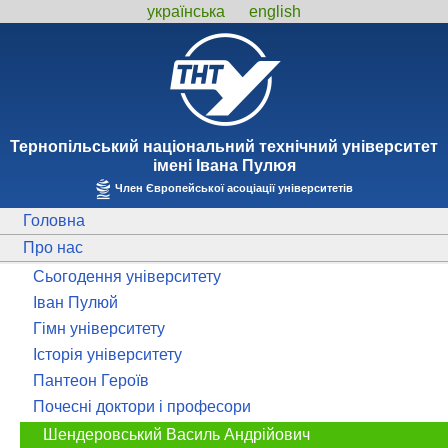
українська
english
Тернопiльський національний технiчний унiверситет
iменi Iвана Пулюя
Член Європейської асоціації університетів
Головна
Про нас
Сьогодення університету
Іван Пулюй
Гімн університету
Історія університету
Пантеон Героїв
Почесні доктори і професори
Шендеровський Василь Андрійович