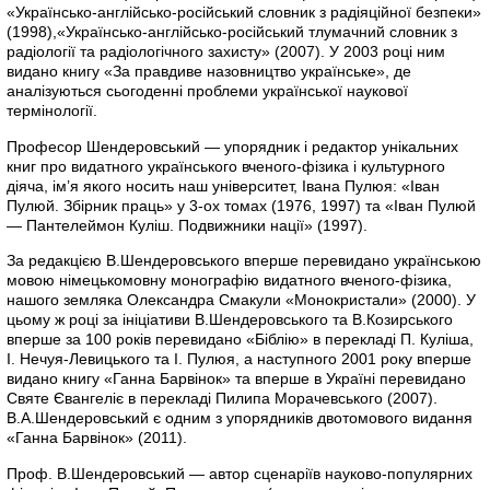
«Українсько-англійсько-російський словник з радіяційної безпеки»
(1998),«Українсько-англійсько-російський тлумачний словник з
радіології та радіологічного захисту» (2007). У 2003 році ним
видано книгу «За правдиве назовництво українське», де
аналізуються сьогоденні проблеми української наукової
термінології.
Професор Шендеровський — упорядник і редактор унікальних
книг про видатного українського вченого-фізика і культурного
діяча, ім’я якого носить наш університет, Івана Пулюя: «Іван
Пулюй. Збірник праць» у 3-ох томах (1976, 1997) та «Іван Пулюй
— Пантелеймон Куліш. Подвижники нації» (1997).
За редакцією В.Шендеровського вперше перевидано українською
мовою німецькомовну монографію видатного вченого-фізика,
нашого земляка Олександра Смакули «Монокристали» (2000). У
цьому ж році за ініціативи В.Шендеровського та В.Козирського
вперше за 100 років перевидано «Біблію» в перекладі П. Куліша,
І. Нечуя-Левицького та І. Пулюя, а наступного 2001 року вперше
видано книгу «Ганна Барвінок» та вперше в Україні перевидано
Святе Євангеліє в перекладі Пилипа Морачевського (2007).
В.А.Шендеровський є одним з упорядників двотомового видання
«Ганна Барвінок» (2011).
Проф. В.Шендеровський — автор сценаріїв науково-популярних