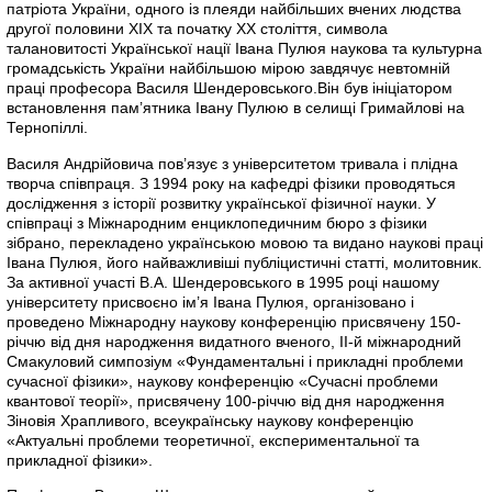
патріота України, одного із плеяди найбільших вчених людства
другої половини ХІХ та початку ХХ століття, символа
талановитості Української нації Івана Пулюя наукова та культурна
громадськість України найбільшою мірою завдячує невтомній
праці професора Василя Шендеровського.Він був ініціатором
встановлення пам’ятника Івану Пулюю в селищі Гримайлові на
Тернопіллі.
Василя Андрійовича пов’язує з університетом тривала і плідна
творча співпраця. З 1994 року на кафедрі фізики проводяться
дослідження з історії розвитку української фізичної науки. У
співпраці з Міжнародним енциклопедичним бюро з фізики
зібрано, перекладено українською мовою та видано наукові праці
Івана Пулюя, його найважливіші публіцистичні статті, молитовник.
За активної участі В.А. Шендеровського в 1995 році нашому
університету присвоєно ім’я Івана Пулюя, організовано і
проведено Міжнародну наукову конференцію присвячену 150-
річчю від дня народження видатного вченого, ІІ-й міжнародний
Смакуловий симпозіум «Фундаментальні і прикладні проблеми
сучасної фізики», наукову конференцію «Сучасні проблеми
квантової теорії», присвячену 100-річчю від дня народження
Зіновія Храпливого, всеукраїнську наукову конференцію
«Актуальні проблеми теоретичної, експериментальної та
прикладної фізики».