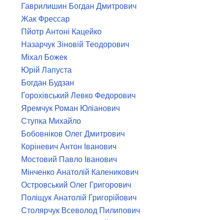
Гаврилишин Богдан Дмитрович
Жак Фрессар
Пйотр Антоні Кацейко
Назарчук Зіновій Теодорович
Міхал Божек
Юрій Лапуста
Богдан Будзан
Горохівський Левко Федорович
Яремчук Роман Юліанович
Ступка Михайло
Бобовніков Олег Дмитрович
Коріневич Антон Іванович
Мостовий Павло Іванович
Мінченко Анатолій Каленикович
Островський Олег Григорович
Поліщук Анатолій Григорійович
Столярчук Всеволод Пилипович