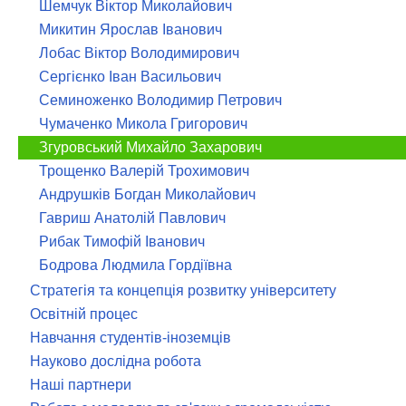
Шемчук Віктор Миколайович
Микитин Ярослав Іванович
Лобас Віктор Володимирович
Сергієнко Іван Васильович
Семиноженко Володимир Петрович
Чумаченко Микола Григорович
Згуровський Михайло Захарович
Трощенко Валерій Трохимович
Андрушків Богдан Миколайович
Гавриш Анатолій Павлович
Рибак Тимофій Іванович
Бодрова Людмила Гордіївна
Стратегія та концепція розвитку університету
Освітній процес
Навчання студентів-іноземців
Науково дослідна робота
Наші партнери