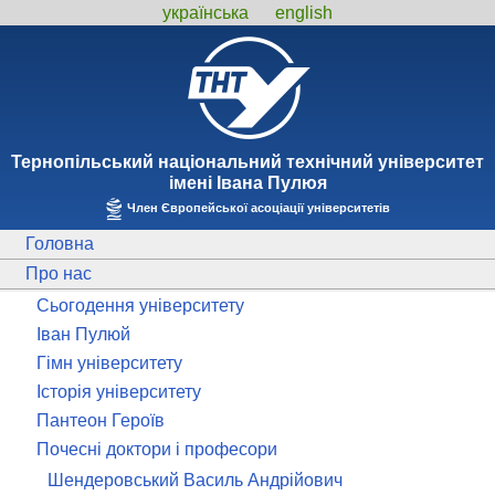
українська
english
Тернопiльський національний технiчний унiверситет
iменi Iвана Пулюя
Член Європейської асоціації університетів
Головна
Про нас
Сьогодення університету
Іван Пулюй
Гімн університету
Історія університету
Пантеон Героїв
Почесні доктори і професори
Шендеровський Василь Андрійович