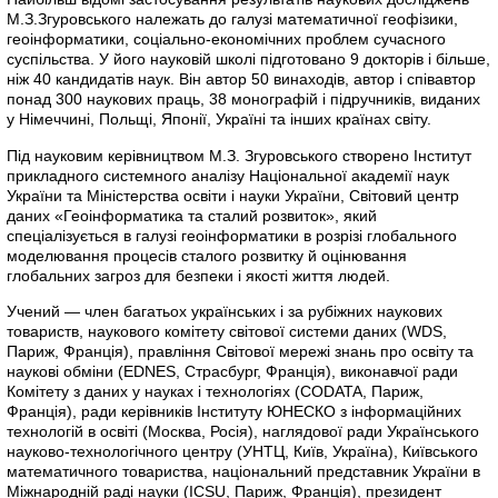
М.З.Згуровського належать до галузі математичної геофізики,
геоінформатики, соціально-економічних проблем сучасного
суспільства. У його науковій школі підготовано 9 докторів і більше,
ніж 40 кандидатів наук. Він автор 50 винаходів, автор і співавтор
понад 300 наукових праць, 38 монографій і підручників, виданих
у Німеччині, Польщі, Японії, Україні та інших країнах світу.
Під науковим керівництвом М.З. Згуровського створено Інститут
прикладного системного аналізу Національної академії наук
України та Міністерства освіти і науки України, Світовий центр
даних «Геоінформатика та сталий розвиток», який
спеціалізується в галузі геоінформатики в розрізі глобального
моделювання процесів сталого розвитку й оцінювання
глобальних загроз для безпеки і якості життя людей.
Учений — член багатьох українських і за рубіжних наукових
товариств, наукового комітету світової системи даних (WDS,
Париж, Франція), правління Світової мережі знань про освіту та
наукові обміни (EDNES, Страсбург, Франція), виконавчої ради
Комітету з даних у науках і технологіях (CODATA, Париж,
Франція), ради керівників Інституту ЮНЕСКО з інформаційних
технологій в освіті (Москва, Росія), наглядової ради Українського
науково-технологічного центру (УНТЦ, Київ, Україна), Київського
математичного товариства, національний представник України в
Міжнародній раді науки (ICSU, Париж, Франція), президент