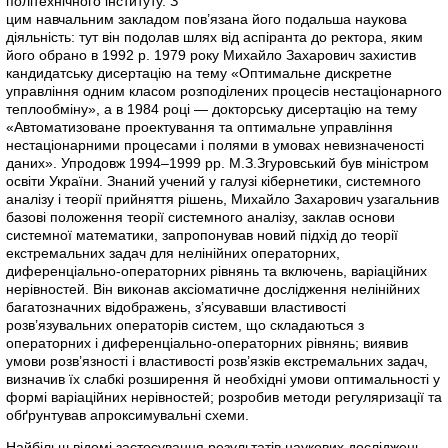
політехнічного інституту. З
цим навчальним закладом пов’язана його подальша наукова
діяльність: тут він подолав шлях від аспіранта до ректора, яким
його обрано в 1992 р. 1979 року Михайло Захарович захистив
кандидатську дисертацію на тему «Оптимальне дискретне
управління одним класом розподілених процесів нестаціонарного
теплообміну», а в 1984 році — докторську дисертацію на тему
«Автоматизоване проектування та оптимальне управління
нестаціонарними процесами і полями в умовах невизначеності
даних». Упродовж 1994–1999 рр. М.З.Згуровський був міністром
освіти України. Знаний учений у галузі кібернетики, системного
аналізу і теорії прийняття рішень, Михайло Захарович узагальнив
базові положення теорії системного аналізу, заклав основи
системної математики, запропонував новий підхід до теорії
екстремальних задач для нелінійних операторних,
диференціально-операторних рівнянь та включень, варіаційних
нерівностей. Він виконав аксіоматичне дослідження нелінійних
багатозначних відображень, з’ясувавши властивості
розв’язувальних операторів систем, що складаються з
операторних і диференціально-операторних рівнянь; виявив
умови розв’язності і властивості розв’язків екстремальних задач,
визначив їх слабкі розширення й необхідні умови оптимальності у
формі варіаційних нерівностей; розробив методи регуляризації та
обґрунтував апроксимувальні схеми.
Найбільш відомі застосування результатів наукових досліджень