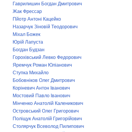
Гаврилишин Богдан Дмитрович
Жак Фрессар
Пйотр Антоні Кацейко
Назарчук Зіновій Теодорович
Міхал Божек
Юрій Лапуста
Богдан Будзан
Горохівський Левко Федорович
Яремчук Роман Юліанович
Ступка Михайло
Бобовніков Олег Дмитрович
Коріневич Антон Іванович
Мостовий Павло Іванович
Мінченко Анатолій Каленикович
Островський Олег Григорович
Поліщук Анатолій Григорійович
Столярчук Всеволод Пилипович