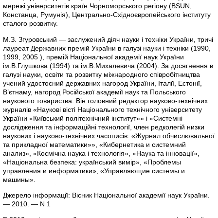
мережі університетів країн Чорноморського регіону (BSUN,
Констанца, Румунія), Центрально-Східноєвропейського інституту
сталого розвитку.
М.З. Згуровський — заслужений діяч науки і техніки України, тричі
лауреат Державних премій України в галузі науки і техніки (1990,
1999, 2005 ), премій Національної академії наук України
ім.В.Глушкова (1994) та ім.В.Михалевича (2004). За досягнення в
галузі науки, освіти та розвитку міжнародного співробітництва
учений удостоєний державних нагород України, Італії, Естонії,
В’єтнаму, нагород Російської академії наук та Польського
наукового товариства. Він головний редактор науково-технічних
журналів «Наукові вісті Національного технічного університету
України «Київський політехнічний інститут»» і «Системні
дослідження та інформаційні технології, член редколегій низки
наукових і науково-технічних часописів: «Журнал обчислювальної
та прикладної математики»», «Кибернетика и системний
анализ», «Космічна наука і технологія», «Наука та інновації»,
«Національна безпека: український вимір», «Проблемы
управления и информатики», «Управляющие системы и
машины».
Джерело інформації: Вісник Національної академії наук України.
— 2010. — N 1